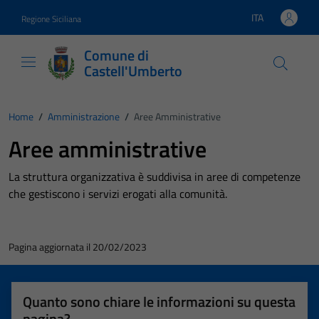
Vai ai contenuti
Vai al footer
ITA
Regione Siciliana
Lingua attiva:
Comune di
Castell'Umberto
Home
/
Amministrazione
/
Aree Amministrative
Aree amministrative
La struttura organizzativa è suddivisa in aree di competenze
che gestiscono i servizi erogati alla comunità.
Pagina aggiornata il 20/02/2023
Quanto sono chiare le informazioni su questa
pagina?