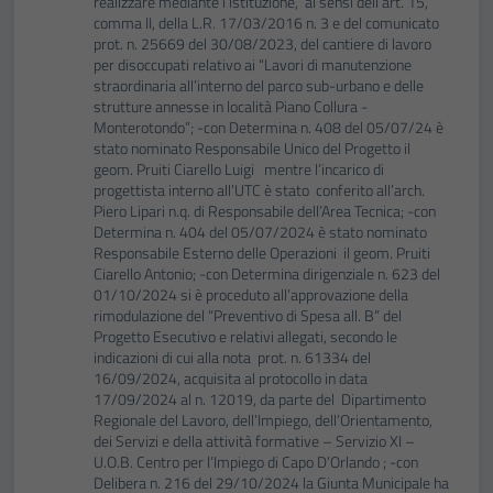
realizzare mediante l’istituzione, ai sensi dell’art. 15,
comma II, della L.R. 17/03/2016 n. 3 e del comunicato
prot. n. 25669 del 30/08/2023, del cantiere di lavoro
per disoccupati relativo ai “Lavori di manutenzione
straordinaria all’interno del parco sub-urbano e delle
strutture annesse in località Piano Collura -
Monterotondo”; -con Determina n. 408 del 05/07/24 è
stato nominato Responsabile Unico del Progetto il
geom. Pruiti Ciarello Luigi mentre l’incarico di
progettista interno all’UTC è stato conferito all’arch.
Piero Lipari n.q. di Responsabile dell’Area Tecnica; -con
Determina n. 404 del 05/07/2024 è stato nominato
Responsabile Esterno delle Operazioni il geom. Pruiti
Ciarello Antonio; -con Determina dirigenziale n. 623 del
01/10/2024 si è proceduto all’approvazione della
rimodulazione del “Preventivo di Spesa all. B” del
Progetto Esecutivo e relativi allegati, secondo le
indicazioni di cui alla nota prot. n. 61334 del
16/09/2024, acquisita al protocollo in data
17/09/2024 al n. 12019, da parte del Dipartimento
Regionale del Lavoro, dell’Impiego, dell’Orientamento,
dei Servizi e della attività formative – Servizio XI –
U.O.B. Centro per l’Impiego di Capo D’Orlando ; -con
Delibera n. 216 del 29/10/2024 la Giunta Municipale ha