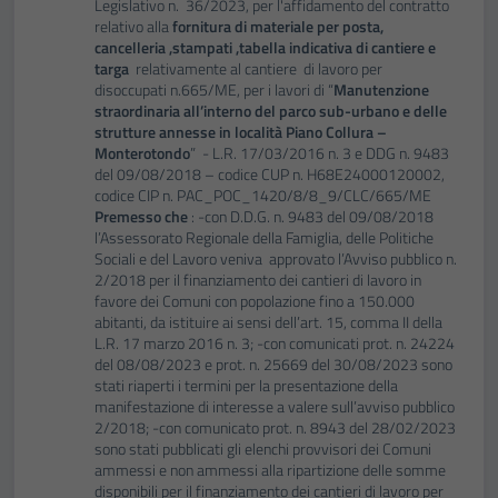
Legislativo n. 36/2023, per l'affidamento del contratto
relativo alla
fornitura di materiale per posta,
cancelleria ,stampati ,tabella indicativa di cantiere e
targa
relativamente al cantiere di lavoro per
disoccupati n.665/ME, per i lavori di “
Manutenzione
straordinaria all’interno del parco sub-urbano e delle
strutture annesse in località Piano Collura –
Monterotondo
” - L.R. 17/03/2016 n. 3 e DDG n. 9483
del 09/08/2018 – codice CUP n. H68E24000120002,
codice CIP n. PAC_POC_1420/8/8_9/CLC/665/ME
Premesso che
: -con D.D.G. n. 9483 del 09/08/2018
l’Assessorato Regionale della Famiglia, delle Politiche
Sociali e del Lavoro veniva approvato l’Avviso pubblico n.
2/2018 per il finanziamento dei cantieri di lavoro in
favore dei Comuni con popolazione fino a 150.000
abitanti, da istituire ai sensi dell’art. 15, comma II della
L.R. 17 marzo 2016 n. 3; -con comunicati prot. n. 24224
del 08/08/2023 e prot. n. 25669 del 30/08/2023 sono
stati riaperti i termini per la presentazione della
manifestazione di interesse a valere sull’avviso pubblico
2/2018; -con comunicato prot. n. 8943 del 28/02/2023
sono stati pubblicati gli elenchi provvisori dei Comuni
ammessi e non ammessi alla ripartizione delle somme
disponibili per il finanziamento dei cantieri di lavoro per