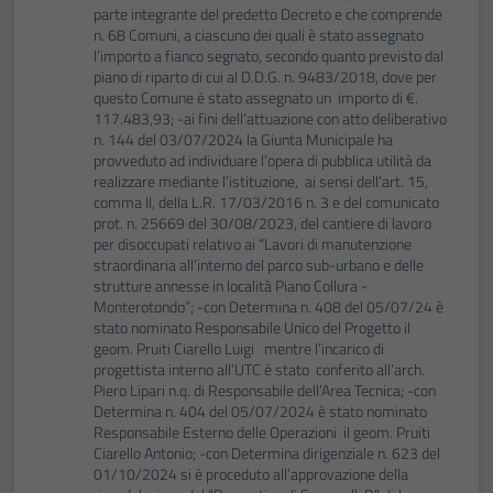
parte integrante del predetto Decreto e che comprende
n. 68 Comuni, a ciascuno dei quali è stato assegnato
l’importo a fianco segnato, secondo quanto previsto dal
piano di riparto di cui al D.D.G. n. 9483/2018, dove per
questo Comune è stato assegnato un importo di €.
117.483,93; -ai fini dell’attuazione con atto deliberativo
n. 144 del 03/07/2024 la Giunta Municipale ha
provveduto ad individuare l’opera di pubblica utilità da
realizzare mediante l’istituzione, ai sensi dell’art. 15,
comma II, della L.R. 17/03/2016 n. 3 e del comunicato
prot. n. 25669 del 30/08/2023, del cantiere di lavoro
per disoccupati relativo ai “Lavori di manutenzione
straordinaria all’interno del parco sub-urbano e delle
strutture annesse in località Piano Collura -
Monterotondo”; -con Determina n. 408 del 05/07/24 è
stato nominato Responsabile Unico del Progetto il
geom. Pruiti Ciarello Luigi mentre l’incarico di
progettista interno all’UTC è stato conferito all’arch.
Piero Lipari n.q. di Responsabile dell’Area Tecnica; -con
Determina n. 404 del 05/07/2024 è stato nominato
Responsabile Esterno delle Operazioni il geom. Pruiti
Ciarello Antonio; -con Determina dirigenziale n. 623 del
01/10/2024 si è proceduto all’approvazione della