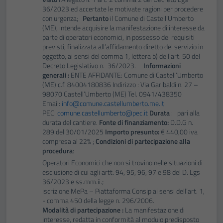
Tecnici
36/2023 ed accertate le motivate ragioni per procedere
con urgenza;
Pertanto
il Comune di Castell’Umberto
Questi cookie
(ME), intende acquisire la manifestazione di interesse da
sono necessari
parte di operatori economici, in possesso dei requisiti
per il
previsti, finalizzata all’affidamento diretto del servizio in
oggetto, ai sensi del comma 1, lettera b) dell’art. 50 del
funzionamento
Decreto Legislativo n. 36/2023.
Informazioni
del sito e non
generali :
ENTE AFFIDANTE: Comune di Castell’Umberto
possono
(ME) c.f. 84004180836 Indirizzo : Via Garibaldi n. 27 –
essere
98070 Castell’Umberto (ME) Tel. 0941/438350
Email:
info@comune.castellumberto.me.it
disabilitati.
PEC:
comune.castellumberto@pec.it
Durata
: pari alla
Questi cookie
durata del cantiere.
Fonte di finanziamento:
D.D.G n.
non raccolgono
289 del 30/01/2025
Importo presunto:
€ 440,00 iva
informazioni
compresa al 22% ;
Condizioni di partecipazione alla
procedura
:
personali.
Operatori Economici che non si trovino nelle situazioni di
esclusione di cui agli artt. 94, 95, 96, 97 e 98 del D. Lgs
36/2023 e ss.mm.ii.;
iscrizione MePa – Piattaforma Consip ai sensi dell’art. 1,
- comma 450 della legge n. 296/2006.
Modalità di partecipazione :
La manifestazione di
interesse, redatta in conformità al modulo predisposto