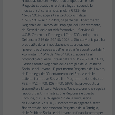
rimodulazione del “Preventivo di Spesa all. B” del
Progetto Esecutivo e relativi allegati, secondo le
indicazioni di cui alla nota prot. n. 61334 del
16/09/2024, acquisita al protocollo in data
17/09/2024 al n. 12019, da parte del Dipartimento
Regionale del Lavoro, dell’Impiego, dell’Orientamento,
dei Servizi e della attività formative – Servizio XI –
U.O.B. Centro per l’Impiego di Capo D’Orlando ; -con
Delibera n. 216 del 29/10/2024 la Giunta Municipale ha
preso atto della rimodulazione e approvazione
“preventivo di spesa all. B” e relativi “elaborati contabili”;
-
con nota n. 1514 del 14/01/2025, acquisita al
protocollo di questo Ente in data 17/01/2024 al n.631,
l’ Assessorato Regionale della Famiglia delle Politiche
Sociali e del Lavoro - Dipartimento Regionale del Lavoro,
dell’Impiego, dell’Orientamento, dei Servizi e delle
attivita’ formative Sevizio II – Programmazione risorse
FSE – PAC – PON IOG –PON SPAO, ha provveduto a
trasmettere l’Atto di Adesione/Convenzione che regola i
rapporti tra Amministrazione Regionale e questo
Comune, di cui all’Allegato “G” della modulistica
dell’Avviso n. 2/2018, -l’intervento in oggetto è stato
finanziato dell'Assessorato Regionale della Famiglia,
delle Politiche Sociali e del Lavoro un finanziamento per