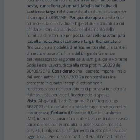
posta, cancelleria ,stampati ,tabella indicativa di
cantiere e targa
relativamente al cantiere di lavoro per
disoccupati n.665/ME ;
Per quanto sopra
questo Ente
ha necessità di individuare l’operatore economico a cui
affidare il servizio relativo all’espletamento della
fornitura di materiale per
posta, cancelleria ,stampati
,tabella indicativa di cantiere e targa;
Richiamate
le
“Indicazioni su modalità di affidamento relativi a cantieri
di servizi e lavoro”, a firma del Dirigente Generale
dell'Assessorato Regionale della Famiglia, delle Politiche
Sociali e del Lavoro, di cui alla nota prot. n. 50829 del
30/09/2019;
Considerato
che il decreto impone l’inizio
dei lavori entro il 12/04/2025 e non potrà essere
prorogato in quanto i tempi di attuazione e
rendicontazione richiederebbero di protrarsi ben oltre le
date previste per la certificazione della spesa;
Visto
l’Allegato II. 1 art. 2 comma 2 del Decreto Lgs
36/2023 ed accertate le motivate ragioni per procedere
con urgenza;
Pertanto
il Comune di Castell’Umberto
(ME), intende acquisire la manifestazione di interesse da
parte di operatori economici, in possesso dei requisiti
previsti, finalizzata all’affidamento diretto del servizio in
oggetto, ai sensi del comma 1, lettera b) dell’art. 50 del