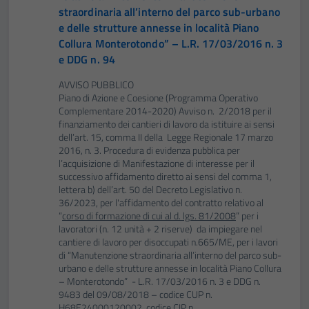
straordinaria all’interno del parco sub-urbano
e delle strutture annesse in località Piano
Collura Monterotondo” – L.R. 17/03/2016 n. 3
e DDG n. 94
AVVISO PUBBLICO
Piano di Azione e Coesione (Programma Operativo
Complementare 2014-2020) Avviso n. 2/2018 per il
finanziamento dei cantieri di lavoro da istituire ai sensi
dell’art. 15, comma II della Legge Regionale 17 marzo
2016, n. 3. Procedura di evidenza pubblica per
l’acquisizione di Manifestazione di interesse per il
successivo affidamento diretto ai sensi del comma 1,
lettera b) dell’art. 50 del Decreto Legislativo n.
36/2023, per l'affidamento del contratto relativo al
“
corso di formazione di cui al d. lgs. 81/2008
” per i
lavoratori (n. 12 unità + 2 riserve) da impiegare nel
cantiere di lavoro per disoccupati n.665/ME, per i lavori
di “Manutenzione straordinaria all’interno del parco sub-
urbano e delle strutture annesse in località Piano Collura
– Monterotondo” - L.R. 17/03/2016 n. 3 e DDG n.
9483 del 09/08/2018 – codice CUP n.
H68E24000120002, codice CIP n.