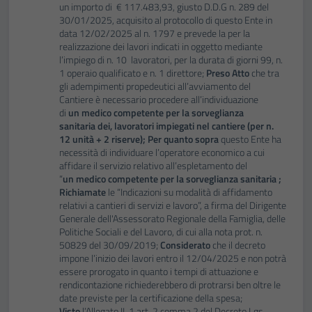
un importo di € 117.483,93, giusto D.D.G n. 289 del
30/01/2025, acquisito al protocollo di questo Ente in
data 12/02/2025 al n. 1797 e prevede la per la
realizzazione dei lavori indicati in oggetto mediante
l’impiego di n. 10 lavoratori, per la durata di giorni 99, n.
1 operaio qualificato e n. 1 direttore;
Preso Atto
che tra
gli adempimenti propedeutici all’avviamento del
Cantiere è necessario procedere all’individuazione
di
un
medico competente per la sorveglianza
sanitaria
dei,
lavoratori impiegati nel cantiere (per n.
12 unità + 2 riserve);
Per quanto sopra
questo Ente ha
necessità di individuare l’operatore economico a cui
affidare il servizio relativo all’espletamento del
“
un
medico competente per la sorveglianza sanitaria ;
Richiamate
le “Indicazioni su modalità di affidamento
relativi a cantieri di servizi e lavoro”, a firma del Dirigente
Generale dell'Assessorato Regionale della Famiglia, delle
Politiche Sociali e del Lavoro, di cui alla nota prot. n.
50829 del 30/09/2019;
Considerato
che il decreto
impone l’inizio dei lavori entro il 12/04/2025 e non potrà
essere prorogato in quanto i tempi di attuazione e
rendicontazione richiederebbero di protrarsi ben oltre le
date previste per la certificazione della spesa;
Visto
l’Allegato II. 1 art. 2 comma 2 del Decreto Lgs