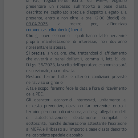
la P.A., regolarmente iscritti sul MEPA, vogliono
presentare un ribasso sull’importo a base d’asta
descritto nel capitolato speciale d’appalto allegato alla
presente, entro e non oltre le ore 12:00 (dodici) del
03.04.2025
, a mezzo pec, all’indirizzo
comune.castellumberto@pec.it
Che
gli operi economici i quali hanno fatto pervenire
propria manifestazione di interesse, non dovranno
ripresentare la stessa.
Si precisa
, sin da ora, che, trattandosi di affidamento
che avverrà ai sensi dell’art.1, comma 1, lett. b), del
D.Lgs. 36/2023, la scelta dell’operatore economico sarà
discrezionale, ma motivata.
Restano ferme tutte le ulteriori condizioni previste
nell’avviso originario.
A tale scopo, faranno fede la data e l’ora di ricevimento
della PEC.
Gli operatori economici interessati, unitamente al
richiesto preventivo, dovranno far pervenire, entro il
termine perentorio di cui sopra, anche gli allegati modelli
di autodichiarazione, debitamente compilati e
sottoscritti, nonché dichiarazione attestante l’iscrizione
al MEPA e il ribasso sull’importo a base d’asta descritto
nel capitolato speciale d’appalto.