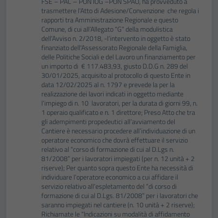
FSE – PAC – PON IOG –PON SPAO, ha provveduto a
trasmettere l’Atto di Adesione/Convenzione che regola i
rapporti tra Amministrazione Regionale e questo
Comune, di cui all’Allegato “G” della modulistica
dell’Avviso n. 2/2018, -l’intervento in oggetto è stato
finanziato dell'Assessorato Regionale della Famiglia,
delle Politiche Sociali e del Lavoro un finanziamento per
un importo di € 117.483,93, giusto D.D.G n. 289 del
30/01/2025, acquisito al protocollo di questo Ente in
data 12/02/2025 al n. 1797 e prevede la per la
realizzazione dei lavori indicati in oggetto mediante
l’impiego di n. 10 lavoratori, per la durata di giorni 99, n.
1 operaio qualificato e n. 1 direttore; Preso Atto che tra
gli adempimenti propedeutici all’avviamento del
Cantiere è necessario procedere all’individuazione di un
operatore economico che dovrà effettuare il servizio
relativo al “corso di formazione di cui al D.Lgs n.
81/2008” per i lavoratori impiegati (per n. 12 unità + 2
riserve); Per quanto sopra questo Ente ha necessità di
individuare l’operatore economico a cui affidare il
servizio relativo all’espletamento del “di corso di
formazione di cui al D.Lgs. 81/2008” per i lavoratori che
saranno impiegati nel cantiere (n. 10 unità + 2 riserve);
Richiamate le “Indicazioni su modalità di affidamento