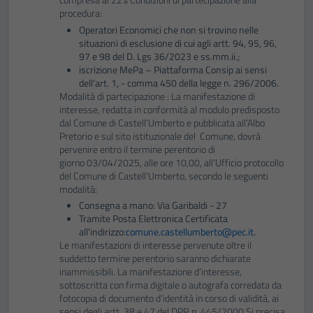
procedura:
Operatori Economici che non si trovino nelle
situazioni di esclusione di cui agli artt. 94, 95, 96,
97 e 98 del D. Lgs 36/2023 e ss.mm.ii.;
iscrizione MePa – Piattaforma Consip ai sensi
dell’art. 1, - comma 450 della legge n. 296/2006.
Modalità di partecipazione : La manifestazione di
interesse, redatta in conformità al modulo predisposto
dal Comune di Castell’Umberto e pubblicata all’Albo
Pretorio e sul sito istituzionale del Comune, dovrà
pervenire entro il termine perentorio di
giorno 03/04/2025, alle ore 10,00, all’Ufficio protocollo
del Comune di Castell’Umberto, secondo le seguenti
modalità:
Consegna a mano: Via Garibaldi - 27
Tramite Posta Elettronica Certificata
all’indirizzo:
comune.castellumberto@pec.it
.
Le manifestazioni di interesse pervenute oltre il
suddetto termine perentorio saranno dichiarate
inammissibili. La manifestazione d’interesse,
sottoscritta con firma digitale o autografa corredata da
fotocopia di documento d’identità in corso di validità, ai
sensi degli artt. 38 e 47 del DPR n. 445/2000 Si precisa