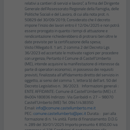
relativi a cantieri di servizi e lavoro”, a firma del Dirigente
Generale dell'Assessorato Regionale della Famiglia, delle
Politiche Sociali e del Lavoro, di cui alla nota prot. n.
50829 del 30/09/2019; Considerato che il decreto
impone l’inizio dei lavori entro il 12/04/2025 e non potrà
essere prorogato in quanto i tempi di attuazione e
rendicontazione richiederebbero di protrarsi ben oltre le
date previste per la certificazione della spesa;
Visto l’Allegato II. 1 art. 2 comma 2 del Decreto Lgs
36/2023 ed accertate le motivate ragioni per procedere
con urgenza; Pertanto il Comune di Castell’Umberto
(ME), intende acquisire la manifestazione di interesse da
parte di operatori economici, in possesso dei requisiti
previsti, finalizzata all’affidamento diretto del servizio in
oggetto, ai sensi del comma 1, lettera b) dell’art. 50 del
Decreto Legislativo n. 36/2023. Informazioni generali :
ENTE AFFIDANTE: Comune di Castell’Umberto (ME) c.f.
84004180836 Indirizzo : Via Garibaldi n. 27 – 98070
Castell’Umberto (ME) Tel. 0941/438350
Email:
info@comune.castellumberto.me.it
PEC:
comune.castellumberto@pec.it
Durata : pari alla
formazione di n. 14 unità. Fonte di finanziamento: D.D.G
n. 289 del 30/01/2025 Importo presunto: € 850,00 iva
compresa al 22% Condizioni di partecipazione alla