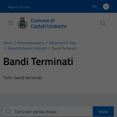
Vai ai contenuti
Vai al footer
ITA
Regione Siciliana
Lingua attiva:
Comune di
Castell'Umberto
Home
/
Amministrazione
/
Documenti E Dati
/
Bandi Di Gara E Contratti
/
Bandi Terminati
Bandi Terminati
Tutti i bandi terminati
Cerca
Invio