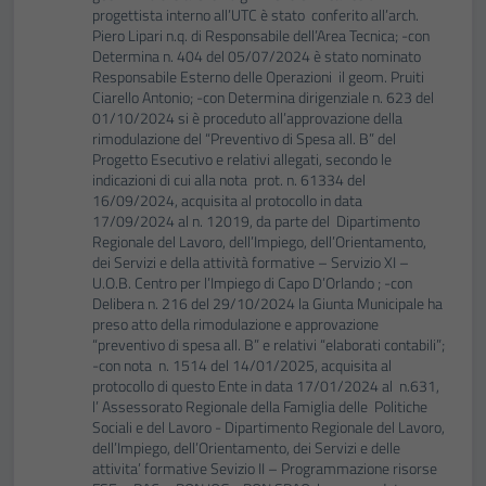
progettista interno all’UTC è stato conferito all’arch.
Piero Lipari n.q. di Responsabile dell’Area Tecnica; -con
Determina n. 404 del 05/07/2024 è stato nominato
Responsabile Esterno delle Operazioni il geom. Pruiti
Ciarello Antonio; -con Determina dirigenziale n. 623 del
01/10/2024 si è proceduto all’approvazione della
rimodulazione del “Preventivo di Spesa all. B” del
Progetto Esecutivo e relativi allegati, secondo le
indicazioni di cui alla nota prot. n. 61334 del
16/09/2024, acquisita al protocollo in data
17/09/2024 al n. 12019, da parte del Dipartimento
Regionale del Lavoro, dell’Impiego, dell’Orientamento,
dei Servizi e della attività formative – Servizio XI –
U.O.B. Centro per l’Impiego di Capo D’Orlando ; -con
Delibera n. 216 del 29/10/2024 la Giunta Municipale ha
preso atto della rimodulazione e approvazione
“preventivo di spesa all. B” e relativi “elaborati contabili”;
-con nota n. 1514 del 14/01/2025, acquisita al
protocollo di questo Ente in data 17/01/2024 al n.631,
l’ Assessorato Regionale della Famiglia delle Politiche
Sociali e del Lavoro - Dipartimento Regionale del Lavoro,
dell’Impiego, dell’Orientamento, dei Servizi e delle
attivita’ formative Sevizio II – Programmazione risorse