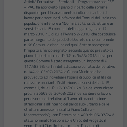
Attività Formative – Servizio II – Programmazione FSE
– PAC, ha approvato il piano di riparto delle somme
disponibili per il finanziamento di ulteriori cantieri di
lavoro per disoccupati in favore dei Comuni dell’Isola con
popolazione inferiore a 150 mila abitanti, da istituire ai
sensi dell’art. 15 comma II della legge regionale 17
marzo 2016 n.3 di cui all’Avviso 2/2018, che costituisce
parte integrante del predetto Decreto e che comprende
n. 68 Comuni, a ciascuno dei quali è stato assegnato
l’importo a fianco segnato, secondo quanto previsto dal
piano di riparto di cui al D.D.G. n. 9483/2018, dove per
questo Comune è stato assegnato un importo di €.
117.483,93; -ai fini dell’attuazione con atto deliberativo
n. 144 del 03/07/2024 la Giunta Municipale ha
provveduto ad individuare l’opera di pubblica utilità da
realizzare mediante l’istituzione, ai sensi dell’art. 15,
comma II, della L.R. 17/03/2016 n. 3 e del comunicato
prot. n. 25669 del 30/08/2023, del cantiere di lavoro
per disoccupati relativo ai “Lavori di manutenzione
straordinaria all’interno del parco sub-urbano e delle
strutture annesse in località Piano Collura -
Monterotondo”; -con Determina n. 408 del 05/07/24 è
stato nominato Responsabile Unico del Progetto il
geom. Pruiti Ciarello Luigi mentre l’incarico di