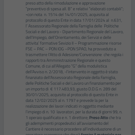
preso atto della rimodulazione e approvazione
“preventivo di spesa all. B” e relativi “elaborati contabili”;
-
con nota n. 1514 del 14/01/2025, acquisita al
protocollo di questo Ente in data 17/01/2024 al n.631,
l’ Assessorato Regionale della Famiglia delle Politiche
Sociali e del Lavoro - Dipartimento Regionale del Lavoro,
dell’Impiego, dell’Orientamento, dei Servizi e delle
attivita’ formative Sevizio II – Programmazione risorse
FSE – PAC – PON IOG –PON SPAO, ha provveduto a
trasmettere l’Atto di Adesione/Convenzione che regola i
rapporti tra Amministrazione Regionale e questo
Comune, di cui all’Allegato “G” della modulistica
dell’Avviso n. 2/2018, -l’intervento in oggetto è stato
finanziato dell'Assessorato Regionale della Famiglia,
delle Politiche Sociali e del Lavoro un finanziamento per
un importo di € 117.483,93, giusto D.D.G n. 289 del
30/01/2025, acquisito al protocollo di questo Ente in
data 12/02/2025 al n. 1797 e prevede la per la
realizzazione dei lavori indicati in oggetto mediante
l’impiego di n. 10 lavoratori, per la durata di giorni 99, n.
1 operaio qualificato e n. 1 direttore;
Preso Atto
che tra
gli adempimenti propedeutici all’avviamento del
Cantiere è necessario procedere all’individuazione di un
operatore economico che dovrà
fornire il materiale per