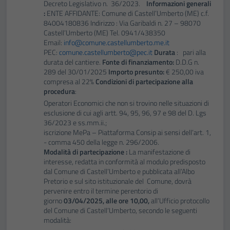
Decreto Legislativo n. 36/2023.
Informazioni generali
:
ENTE AFFIDANTE: Comune di Castell’Umberto (ME) c.f.
84004180836 Indirizzo : Via Garibaldi n. 27 – 98070
Castell’Umberto (ME) Tel. 0941/438350
Email:
info@comune.castellumberto.me.it
PEC:
comune.castellumberto@pec.it
Durata
: pari alla
durata del cantiere.
Fonte di finanziamento:
D.D.G n.
289 del 30/01/2025
Importo presunto:
€ 250,00 iva
compresa al 22%
Condizioni di partecipazione alla
procedura
:
Operatori Economici che non si trovino nelle situazioni di
esclusione di cui agli artt. 94, 95, 96, 97 e 98 del D. Lgs
36/2023 e ss.mm.ii.;
iscrizione MePa – Piattaforma Consip ai sensi dell’art. 1,
- comma 450 della legge n. 296/2006.
Modalità di partecipazione :
La manifestazione di
interesse, redatta in conformità al modulo predisposto
dal Comune di Castell’Umberto e pubblicata all’Albo
Pretorio e sul sito istituzionale del Comune, dovrà
pervenire entro il termine perentorio di
giorno
03/04/2025, alle ore 10,00,
all’Ufficio protocollo
del Comune di Castell’Umberto, secondo le seguenti
modalità: