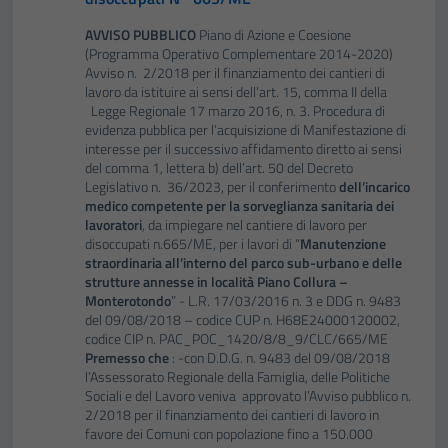
AVVISO PUBBLICO
Piano di Azione e Coesione
(Programma Operativo Complementare 2014-2020)
Avviso n. 2/2018 per il finanziamento dei cantieri di
lavoro da istituire ai sensi dell’art. 15, comma II della
Legge Regionale 17 marzo 2016, n. 3. Procedura di
evidenza pubblica per l’acquisizione di Manifestazione di
interesse per il successivo affidamento diretto ai sensi
del comma 1, lettera b) dell’art. 50 del Decreto
Legislativo n. 36/2023, per il conferimento
dell’incarico
medico competente per la sorveglianza sanitaria dei
lavoratori
, da impiegare nel cantiere di lavoro per
disoccupati n.665/ME, per i lavori di “
Manutenzione
straordinaria all’interno del parco sub-urbano e delle
strutture annesse in località Piano Collura –
Monterotondo
” - L.R. 17/03/2016 n. 3 e DDG n. 9483
del 09/08/2018 – codice CUP n. H68E24000120002,
codice CIP n. PAC_POC_1420/8/8_9/CLC/665/ME
Premesso che
: -con D.D.G. n. 9483 del 09/08/2018
l’Assessorato Regionale della Famiglia, delle Politiche
Sociali e del Lavoro veniva approvato l’Avviso pubblico n.
2/2018 per il finanziamento dei cantieri di lavoro in
favore dei Comuni con popolazione fino a 150.000