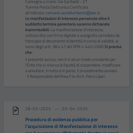
Consegna a mano: Via Garibaldi - 27
Tramite Posta Elettronica Certificata
all’indirizzo:
comune.castellumberto@pec.it
.
Le manifestazioni di interesse pervenute oltre il
suddetto termine perentorio saranno dichiarate
inammissibili.
La manifestazione d’interesse,
sottoscritta con firma digitale o autografa corredata da
fotocopia di documento d’identità in corso di validità, ai
sensi degli artt. 38 e 47 del DPR n. 445/2000
Si precisa
che
:
il presente avviso, non è in alcun modo vincolante per
l’Ente che si riserva la facoltà di sospendere, modificare
o annullare, in tutto o in parte, il procedimento avviato.
Il Responsabile dell’Area F.to Arch. Piero Lipari
28-03-2025
03-04-2025
Procedura di evidenza pubblica per
l’acquisizione di Manifestazione di interesse
per il successivo affidamento diretto ai sensi