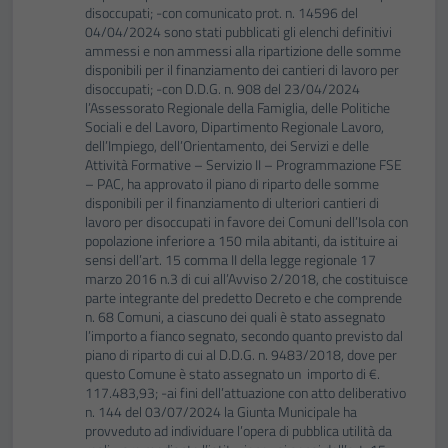
disoccupati; -con comunicato prot. n. 14596 del
04/04/2024 sono stati pubblicati gli elenchi definitivi
ammessi e non ammessi alla ripartizione delle somme
disponibili per il finanziamento dei cantieri di lavoro per
disoccupati; -con D.D.G. n. 908 del 23/04/2024
l’Assessorato Regionale della Famiglia, delle Politiche
Sociali e del Lavoro, Dipartimento Regionale Lavoro,
dell’Impiego, dell’Orientamento, dei Servizi e delle
Attività Formative – Servizio II – Programmazione FSE
– PAC, ha approvato il piano di riparto delle somme
disponibili per il finanziamento di ulteriori cantieri di
lavoro per disoccupati in favore dei Comuni dell’Isola con
popolazione inferiore a 150 mila abitanti, da istituire ai
sensi dell’art. 15 comma II della legge regionale 17
marzo 2016 n.3 di cui all’Avviso 2/2018, che costituisce
parte integrante del predetto Decreto e che comprende
n. 68 Comuni, a ciascuno dei quali è stato assegnato
l’importo a fianco segnato, secondo quanto previsto dal
piano di riparto di cui al D.D.G. n. 9483/2018, dove per
questo Comune è stato assegnato un importo di €.
117.483,93; -ai fini dell’attuazione con atto deliberativo
n. 144 del 03/07/2024 la Giunta Municipale ha
provveduto ad individuare l’opera di pubblica utilità da