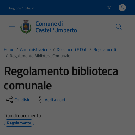
Vai ai contenuti
Vai al footer
ITA
Regione Siciliana
Lingua attiva:
Comune di
Castell'Umberto
Home
/
Amministrazione
/
Documenti E Dati
/
Regolamenti
/
Regolamento Biblioteca Comunale
Regolamento biblioteca
comunale
Condividi
Vedi azioni
Tipo di documento
Regolamento