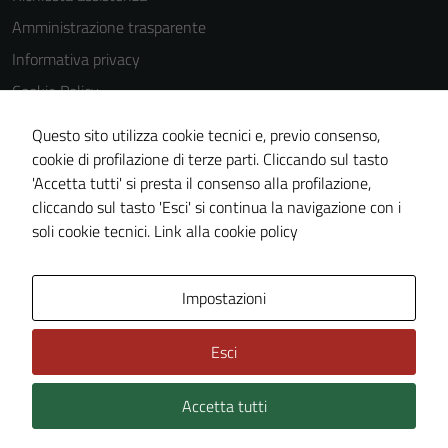
Tecnici
Amministrazione trasparente
Questi cookie
Informativa privacy
sono necessari
Cookie Policy
per il
funzionamento
Note legali
Questo sito utilizza cookie tecnici e, previo consenso,
del sito e non
Dichiarazione di accessibilità
cookie di profilazione di terze parti. Cliccando sul tasto
possono
'Accetta tutti' si presta il consenso alla profilazione,
Obiettivi di accessibilità
essere
cliccando sul tasto 'Esci' si continua la navigazione con i
disabilitati.
Piano di miglioramento del sito
soli cookie tecnici.
Link alla cookie policy
Questi cookie
non raccolgono
informazioni
Mappa del sito
Impostazioni
personali.
Esci
Accetta tutti
Credits: ©
Technical Design s.r.l.