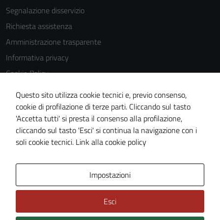
Segnalazione disservizio
Richiesta assistenza
Amministrazione trasparente
Informativa privacy
Cookie Policy
Note legali
Questo sito utilizza cookie tecnici e, previo consenso,
Dichiarazione di accessibilità
cookie di profilazione di terze parti. Cliccando sul tasto
'Accetta tutti' si presta il consenso alla profilazione,
Obiettivi di accessibilità
cliccando sul tasto 'Esci' si continua la navigazione con i
Piano di miglioramento del sito
soli cookie tecnici.
Link alla cookie policy
Mappa del sito
Impostazioni
Esci