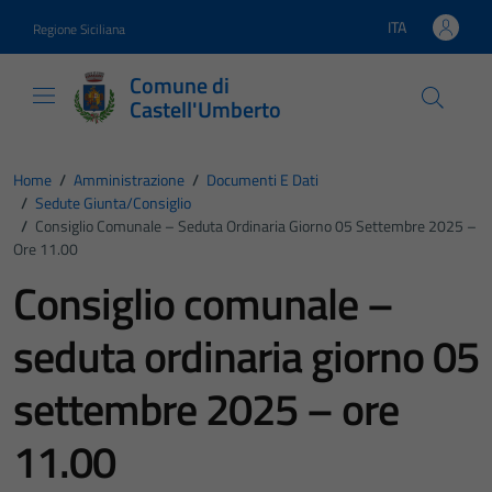
Vai ai contenuti
Vai al footer
ITA
Regione Siciliana
Lingua attiva:
Comune di
Castell'Umberto
Home
/
Amministrazione
/
Documenti E Dati
/
Sedute Giunta/consiglio
/
Consiglio Comunale – Seduta Ordinaria Giorno 05 Settembre 2025 –
Ore 11.00
Consiglio comunale –
seduta ordinaria giorno 05
settembre 2025 – ore
11.00