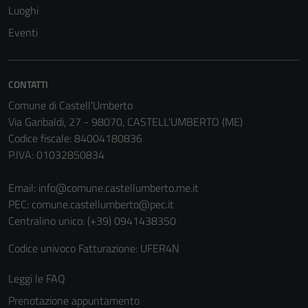
Luoghi
Eventi
Tecnici
Questi cookie
sono necessari
CONTATTI
per il
funzionamento
Comune di Castell'Umberto
del sito e non
Via Garibaldi, 27 - 98070, CASTELL'UMBERTO (ME)
possono
Codice fiscale: 84004180836
essere
P.IVA: 01032850834
disabilitati.
Questi cookie
Email:
info@comune.castellumberto.me.it
non raccolgono
PEC:
comune.castellumberto@pec.it
informazioni
Centralino unico: (+39) 0941438350
personali.
Codice univoco Fatturazione: UFER4N
Leggi le FAQ
Prenotazione appuntamento