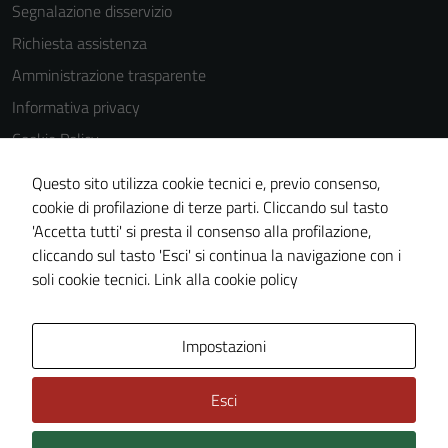
Segnalazione disservizio
Richiesta assistenza
Amministrazione trasparente
Informativa privacy
Cookie Policy
Note legali
Questo sito utilizza cookie tecnici e, previo consenso,
Dichiarazione di accessibilità
cookie di profilazione di terze parti. Cliccando sul tasto
'Accetta tutti' si presta il consenso alla profilazione,
Obiettivi di accessibilità
cliccando sul tasto 'Esci' si continua la navigazione con i
Piano di miglioramento del sito
soli cookie tecnici.
Link alla cookie policy
Mappa del sito
Impostazioni
Esci