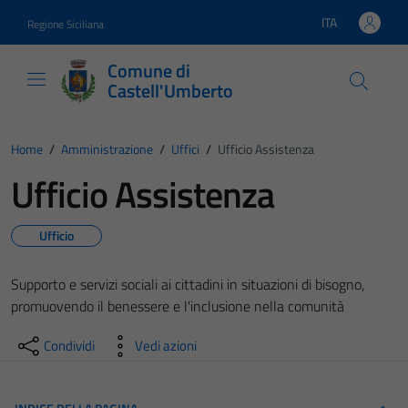
Vai ai contenuti
Vai al footer
ITA
Regione Siciliana
Lingua attiva:
Comune di
Castell'Umberto
Home
/
Amministrazione
/
Uffici
/
Ufficio Assistenza
Ufficio Assistenza
Ufficio
Supporto e servizi sociali ai cittadini in situazioni di bisogno,
promuovendo il benessere e l'inclusione nella comunità
Condividi
Vedi azioni