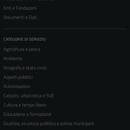
Enti e Fondazioni
Documenti e Dati
CATEGORIE DI SERVIZIO
Agricoltura e pesca
Ambiente
Anagrafe e stato civile
Appalti pubblici
Tecnici
Autorizzazioni
Questi cookie
sono necessari
Catasto, urbanistica e SUE
per il
Cultura e tempo libero
funzionamento
Educazione e formazione
del sito e non
possono
Giustizia, sicurezza pubblica e polizia municipale
essere