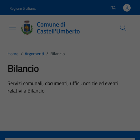
Vai ai contenuti
Vai al footer
ITA
Regione Siciliana
Lingua attiva:
Comune di
Castell'Umberto
Home
/
Argomenti
/
Bilancio
Bilancio
Dettagli dell'argomento
Servizi comunali, documenti, uffici, notizie ed eventi
relativi a Bilancio