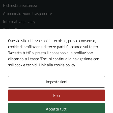
Richiesta assistenza
Amministrazione trasparente
Informativa privacy
Cookie Policy
Note legali
Questo sito utilizza cookie tecnici e, previo consenso,
Dichiarazione di accessibilità
cookie di profilazione di terze parti. Cliccando sul tasto
'Accetta tutti' si presta il consenso alla profilazione,
Obiettivi di accessibilità
cliccando sul tasto 'Esci' si continua la navigazione con i
Piano di miglioramento del sito
soli cookie tecnici.
Link alla cookie policy
Tecnici
Questi cookie
sono necessari
Mappa del sito
Impostazioni
per il
funzionamento
Esci
del sito e non
possono
essere
Accetta tutti
Credits: ©
Technical Design s.r.l.