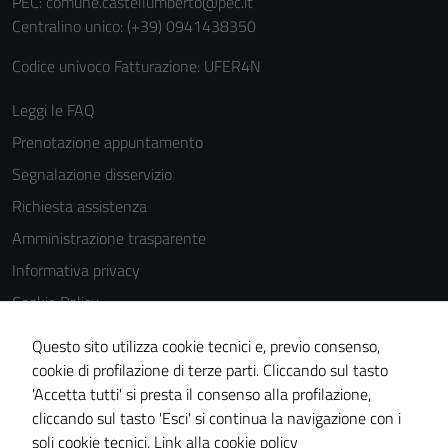
PEC:
comune.castellumberto@pec.it
Centralino unico: (+39) 0941438350
Codice univoco Fatturazione: UFER4N
Leggi le FAQ
Tecnici
Prenotazione appuntamento
Questi cookie
Segnalazione disservizio
sono necessari
per il
Richiesta assistenza
funzionamento
Amministrazione trasparente
del sito e non
Informativa privacy
possono
essere
Cookie Policy
disabilitati.
Note legali
Questo sito utilizza cookie tecnici e, previo consenso,
Questi cookie
Dichiarazione di accessibilità
cookie di profilazione di terze parti. Cliccando sul tasto
non raccolgono
'Accetta tutti' si presta il consenso alla profilazione,
informazioni
Obiettivi di accessibilità
cliccando sul tasto 'Esci' si continua la navigazione con i
personali.
Piano di miglioramento del sito
soli cookie tecnici.
Link alla cookie policy