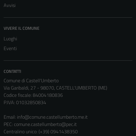
Avvisi
VIVERE IL COMUNE
Tecnici
Luoghi
Questi cookie
sono necessari
Eventi
per il
funzionamento
del sito e non
CONTATTI
possono
Comune di Castell'Umberto
essere
Via Garibaldi, 27 - 98070, CASTELL'UMBERTO (ME)
disabilitati.
Codice fiscale: 84004180836
Questi cookie
P.IVA: 01032850834
non raccolgono
informazioni
Email:
info@comune.castellumberto.me.it
personali.
PEC:
comune.castellumberto@pec.it
Centralino unico: (+39) 0941438350