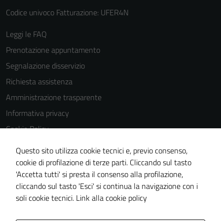
Codice univoco Fatturazione: UFER4N
Leggi le FAQ
Prenotazione appuntamento
Segnalazione disservizio
Richiesta assistenza
Amministrazione trasparente
Informativa privacy
Cookie Policy
Note legali
Questo sito utilizza cookie tecnici e, previo consenso,
Dichiarazione di accessibilità
cookie di profilazione di terze parti. Cliccando sul tasto
'Accetta tutti' si presta il consenso alla profilazione,
Obiettivi di accessibilità
cliccando sul tasto 'Esci' si continua la navigazione con i
Piano di miglioramento del sito
soli cookie tecnici.
Link alla cookie policy