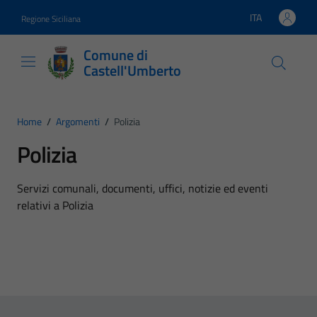
Vai ai contenuti
Vai al footer
ITA
Regione Siciliana
Lingua attiva:
Comune di
Castell'Umberto
Home
/
Argomenti
/
Polizia
Polizia
Dettagli dell'argomento
Servizi comunali, documenti, uffici, notizie ed eventi
relativi a Polizia