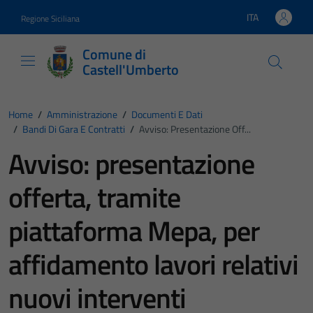
Vai ai contenuti
Vai al footer
ITA
Regione Siciliana
Lingua attiva:
Comune di
Castell'Umberto
Home
/
Amministrazione
/
Documenti E Dati
/
Bandi Di Gara E Contratti
/
Avviso: Presentazione Off...
Avviso: presentazione
offerta, tramite
piattaforma Mepa, per
affidamento lavori relativi
nuovi interventi