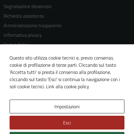
Segnalazione disservizio
Richiesta assistenza
Amministrazione trasparente
Informativa privacy
Cookie Policy
Note legali
Questo sito utilizza cookie tecnici e, previo consenso,
Dichiarazione di accessibilità
cookie di profilazione di terze parti. Cliccando sul tasto
'Accetta tutti' si presta il consenso alla profilazione,
Obiettivi di accessibilità
cliccando sul tasto 'Esci' si continua la navigazione con i
Piano di miglioramento del sito
soli cookie tecnici.
Link alla cookie policy
Mappa del sito
Impostazioni
Esci