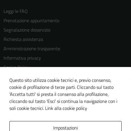
Leggi le FAQ
Prenotazione appuntamento
Segnalazione disservizio
Richiesta assistenza
Amministrazione trasparente
Informativa privacy
Cookie Policy
Note legali
Questo sito utilizza cookie tecnici e, previo consenso,
Dichiarazione di accessibilità
cookie di profilazione di terze parti. Cliccando sul tasto
'Accetta tutti' si presta il consenso alla profilazione,
Obiettivi di accessibilità
cliccando sul tasto 'Esci' si continua la navigazione con i
Piano di miglioramento del sito
soli cookie tecnici.
Link alla cookie policy
Mappa del sito
Impostazioni