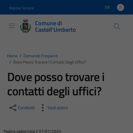
Vai ai contenuti
Vai al footer
ITA
Regione Siciliana
Lingua attiva:
Comune di
Castell'Umberto
Home
/
Domande Frequenti
/
Dove Posso Trovare I Contatti Degli Uffici?
Dove posso trovare i
contatti degli uffici?
Condividi
Vedi azioni
Pagina aggiornata il 31/01/2024