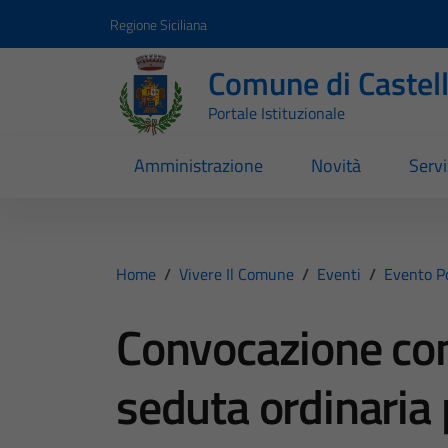
Vai ai contenuti
Vai al footer
Regione Siciliana
Comune di Castel
Portale Istituzionale
Amministrazione
Novità
Servi
Home
/
Vivere Il Comune
/
Eventi
/
Evento Po
Convocazione con
seduta ordinaria 