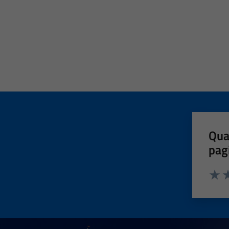
Qua
pag
Valut
Va