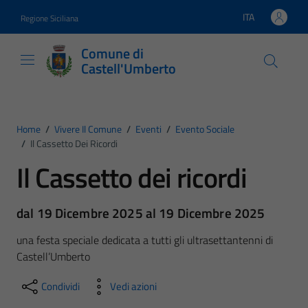
Vai ai contenuti
Vai al footer
ITA
Regione Siciliana
Lingua attiva:
Comune di
Castell'Umberto
Home
/
Vivere Il Comune
/
Eventi
/
Evento Sociale
/
Il Cassetto Dei Ricordi
Il Cassetto dei ricordi
dal 19 Dicembre 2025 al 19 Dicembre 2025
una festa speciale dedicata a tutti gli ultrasettantenni di
Castell’Umberto
Condividi
Vedi azioni