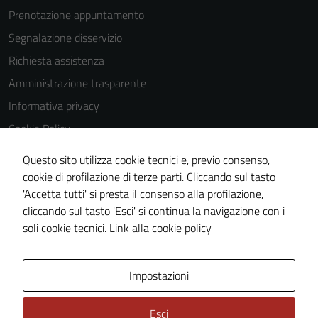
Prenotazione appuntamento
Segnalazione disservizio
Richiesta assistenza
Amministrazione trasparente
Informativa privacy
Cookie Policy
Note legali
Questo sito utilizza cookie tecnici e, previo consenso,
Dichiarazione di accessibilità
cookie di profilazione di terze parti. Cliccando sul tasto
'Accetta tutti' si presta il consenso alla profilazione,
Obiettivi di accessibilità
cliccando sul tasto 'Esci' si continua la navigazione con i
Piano di miglioramento del sito
soli cookie tecnici.
Link alla cookie policy
Mappa del sito
Impostazioni
Esci