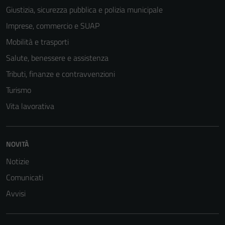
essere
Giustizia, sicurezza pubblica e polizia municipale
disabilitati.
Imprese, commercio e SUAP
Questi cookie
Mobilità e trasporti
non raccolgono
informazioni
Salute, benessere e assistenza
personali.
Tributi, finanze e contravvenzioni
Turismo
Vita lavorativa
NOVITÀ
Notizie
Comunicati
Avvisi