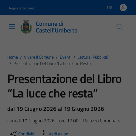
Vai ai contenuti
Vai al footer
ITA
Regione Siciliana
Lingua attiva:
Comune di
Castell'Umberto
Home
/
Vivere Il Comune
/
Eventi
/
Lettura (pubblica)
/
Presentazione Del Libro “La Luce Che Resta”
Presentazione del Libro
“La luce che resta”
dal 19 Giugno 2026 al 19 Giugno 2026
Lunedì 19 Giugno 2026 - ore 17.00 - Palazzo Comunale
Condividi
Vedi azioni