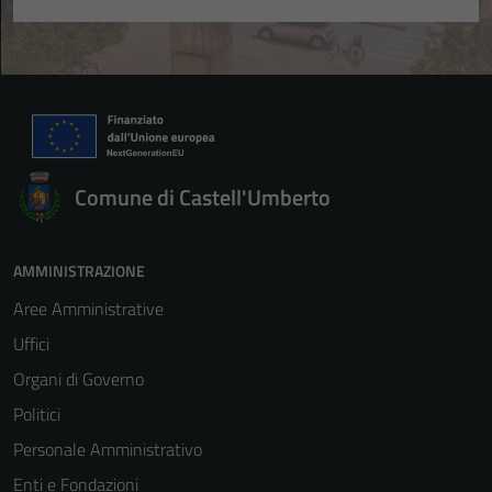
Comune di Castell'Umberto
AMMINISTRAZIONE
Tecnici
Questi cookie
Aree Amministrative
sono necessari
Uffici
per il
Organi di Governo
funzionamento
del sito e non
Politici
possono
Personale Amministrativo
essere
Enti e Fondazioni
disabilitati.