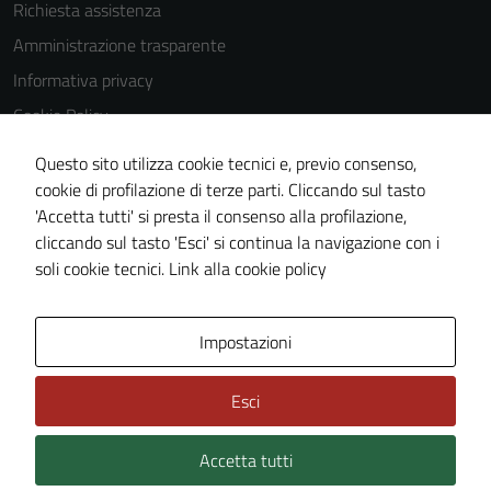
Richiesta assistenza
Amministrazione trasparente
Informativa privacy
Cookie Policy
Note legali
Questo sito utilizza cookie tecnici e, previo consenso,
Dichiarazione di accessibilità
cookie di profilazione di terze parti. Cliccando sul tasto
'Accetta tutti' si presta il consenso alla profilazione,
Obiettivi di accessibilità
cliccando sul tasto 'Esci' si continua la navigazione con i
Piano di miglioramento del sito
soli cookie tecnici.
Link alla cookie policy
Mappa del sito
Impostazioni
Esci
Accetta tutti
Credits: ©
Technical Design s.r.l.