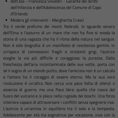
dott.ssa - Francesca Silvestri - Garante dei diritti
dell'Infanzia e dell'Adolescenza del Comune di Capo
d'Orlando
Modera gli interventi - Margherita Crascì
Tra il verde profumo dei monti Nebrodi, lo sguardo severo
dell'Etna e l'azzurro di un mare che non ha fine si snoda la
storia di una ragazza che ha il ritmo della natura nel sangue.
Non è solo biografia: è un manifesto di resistenza gentile. In
un'epoca di connessioni fragili e orizzonti grigi, l'autrice
sceglie la via più difficile e coraggiosa: la purezza. Dalla
freschezza dell'aria incontaminata delle sue vette, porta con
sé il sogno di un mondo pulito, dove l'amicizia non è un calcolo
e l'amore ha il coraggio di essere eterno. Ma la sua vera
rivoluzione è un'altra. Non cerca una pace fatta di silenzi o
assenza di guerre, ma una Pace Vera: quella che nasce dal
fuoco del vulcano e si placa nella rugiada dei boschi. Una forza
interiore capace di attraversare i conflitti senza spegnersi mai.
L'autrice è un'anima in equilibrio tra il sole e la tempesta.
Adolescente per età ma sognatrice per vocazione, vive con la