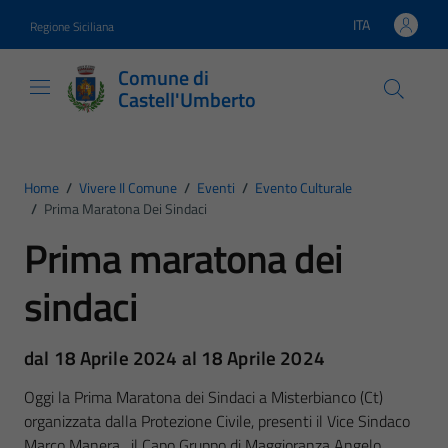
Vai ai contenuti
Vai al footer
ITA
Regione Siciliana
Lingua attiva:
Comune di
Castell'Umberto
Home
/
Vivere Il Comune
/
Eventi
/
Evento Culturale
/
Prima Maratona Dei Sindaci
Prima maratona dei
sindaci
dal 18 Aprile 2024 al 18 Aprile 2024
Oggi la Prima Maratona dei Sindaci a Misterbianco (Ct)
organizzata dalla Protezione Civile, presenti il Vice Sindaco
Marco Manera , il Capo Gruppo di Maggioranza Angelo