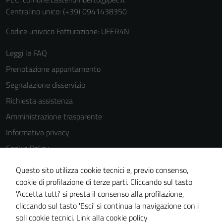
Centralino unico: (+39) 0941438350
Codice univoco Fatturazione: UFER4N
Leggi le FAQ
Prenotazione appuntamento
Segnalazione disservizio
Richiesta assistenza
Amministrazione trasparente
Informativa privacy
Cookie Policy
Note legali
Questo sito utilizza cookie tecnici e, previo consenso,
Dichiarazione di accessibilità
cookie di profilazione di terze parti. Cliccando sul tasto
'Accetta tutti' si presta il consenso alla profilazione,
Obiettivi di accessibilità
cliccando sul tasto 'Esci' si continua la navigazione con i
Piano di miglioramento del sito
soli cookie tecnici.
Link alla cookie policy