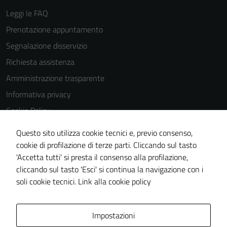
Leggi le FAQ
Prenotazione appuntamento
Segnalazione disservizio
Richiesta assistenza
Amministrazione trasparente
Informativa privacy
Cookie Policy
Note legali
Questo sito utilizza cookie tecnici e, previo consenso,
Dichiarazione di accessibilità
cookie di profilazione di terze parti. Cliccando sul tasto
'Accetta tutti' si presta il consenso alla profilazione,
Obiettivi di accessibilità
cliccando sul tasto 'Esci' si continua la navigazione con i
Piano di miglioramento del sito
soli cookie tecnici.
Link alla cookie policy
Mappa del sito
Impostazioni