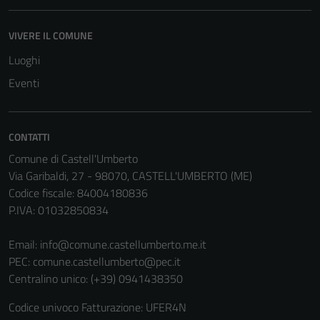
VIVERE IL COMUNE
Luoghi
Tecnici
Questi cookie
Eventi
sono necessari
per il
funzionamento
CONTATTI
del sito e non
Comune di Castell'Umberto
possono
Via Garibaldi, 27 - 98070, CASTELL'UMBERTO (ME)
essere
Codice fiscale: 84004180836
disabilitati.
P.IVA: 01032850834
Questi cookie
non raccolgono
Email:
info@comune.castellumberto.me.it
informazioni
PEC:
comune.castellumberto@pec.it
personali.
Centralino unico: (+39) 0941438350
Codice univoco Fatturazione: UFER4N