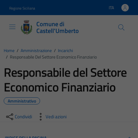
Vai ai contenuti
Vai al footer
ITA
Regione Siciliana
Lingua attiva:
Comune di
Castell'Umberto
Home
/
Amministrazione
/
Incarichi
/
Responsabile Del Settore Economico Finanziario
Responsabile del Settore
Economico Finanziario
Amministrativo
Condividi
Vedi azioni
INDICE DELLA PAGINA