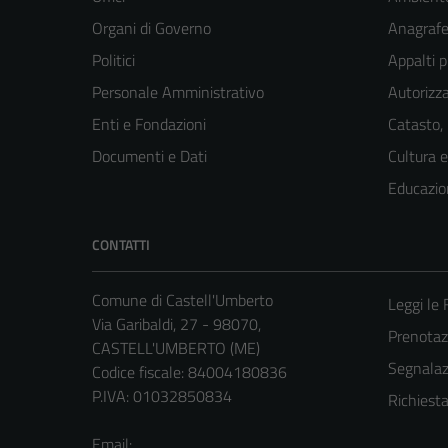
Organi di Governo
Anagrafe 
Politici
Appalti p
Personale Amministrativo
Autorizza
Enti e Fondazioni
Catasto,
Documenti e Dati
Cultura 
Educazio
CONTATTI
Comune di Castell'Umberto
Leggi le
Via Garibaldi, 27 - 98070,
Prenota
CASTELL'UMBERTO (ME)
Segnalazi
Codice fiscale: 84004180836
P.IVA: 01032850834
Richiest
Email: