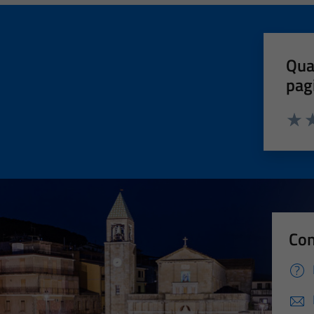
Qua
pag
Valut
Va
Con