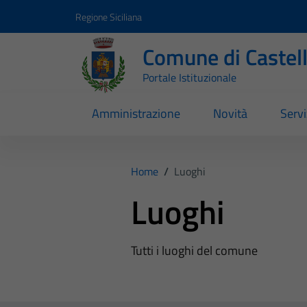
Vai ai contenuti
Vai al footer
Regione Siciliana
Comune di Castel
Portale Istituzionale
Amministrazione
Novità
Servi
Home
/
Luoghi
Luoghi
Tutti i luoghi del comune