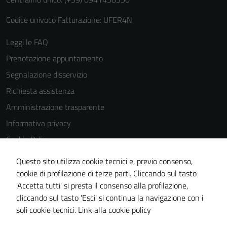
Codice univoco Fatturazione: UFER4N
Leggi le FAQ
Prenotazione appuntamento
Segnalazione disservizio
Richiesta assistenza
Amministrazione trasparente
Informativa privacy
Cookie Policy
Note legali
Questo sito utilizza cookie tecnici e, previo consenso,
Dichiarazione di accessibilità
cookie di profilazione di terze parti. Cliccando sul tasto
'Accetta tutti' si presta il consenso alla profilazione,
Obiettivi di accessibilità
cliccando sul tasto 'Esci' si continua la navigazione con i
Piano di miglioramento del sito
soli cookie tecnici.
Link alla cookie policy