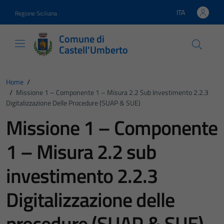
Vai ai contenuti
Vai al footer
ITA
Regione Siciliana
Lingua attiva:
Comune di
Castell'Umberto
Home
/
/
Missione 1 – Componente 1 – Misura 2.2 Sub Investimento 2.2.3
Digitalizzazione Delle Procedure (SUAP & SUE)
Missione 1 – Componente
1 – Misura 2.2 sub
investimento 2.2.3
Digitalizzazione delle
procedure (SUAP & SUE)