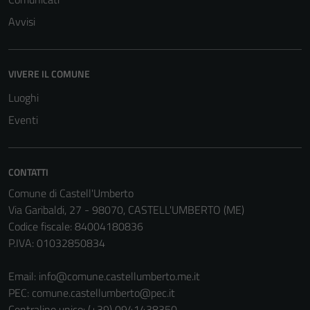
del sito e non
Avvisi
possono
essere
disabilitati.
VIVERE IL COMUNE
Questi cookie
non raccolgono
Luoghi
informazioni
Eventi
personali.
CONTATTI
Comune di Castell'Umberto
Via Garibaldi, 27 - 98070, CASTELL'UMBERTO (ME)
Codice fiscale: 84004180836
P.IVA: 01032850834
Email:
info@comune.castellumberto.me.it
PEC:
comune.castellumberto@pec.it
Centralino unico: (+39) 0941438350