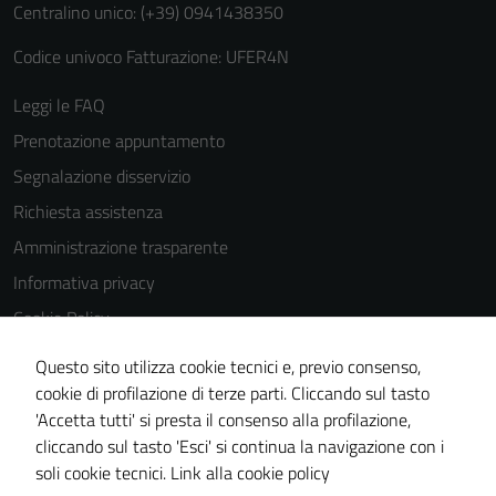
Centralino unico: (+39) 0941438350
Codice univoco Fatturazione: UFER4N
Leggi le FAQ
Prenotazione appuntamento
Segnalazione disservizio
Richiesta assistenza
Amministrazione trasparente
Informativa privacy
Cookie Policy
Note legali
Questo sito utilizza cookie tecnici e, previo consenso,
Dichiarazione di accessibilità
cookie di profilazione di terze parti. Cliccando sul tasto
'Accetta tutti' si presta il consenso alla profilazione,
Obiettivi di accessibilità
cliccando sul tasto 'Esci' si continua la navigazione con i
Piano di miglioramento del sito
soli cookie tecnici.
Link alla cookie policy