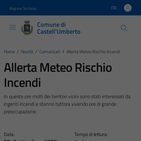
Vai ai contenuti
Vai al footer
ITA
Regione Siciliana
Lingua attiva:
Comune di
Castell'Umberto
Home
/
Novità
/
Comunicati
/
Allerta Meteo Rischio Incendi
Allerta Meteo Rischio
Incendi
In queste ore molti dei territori vicini sono stati interessati da
ingenti incendi e stanno tuttora vivendo ore di grande
preoccupazione.
Data:
Tempo di lettura: