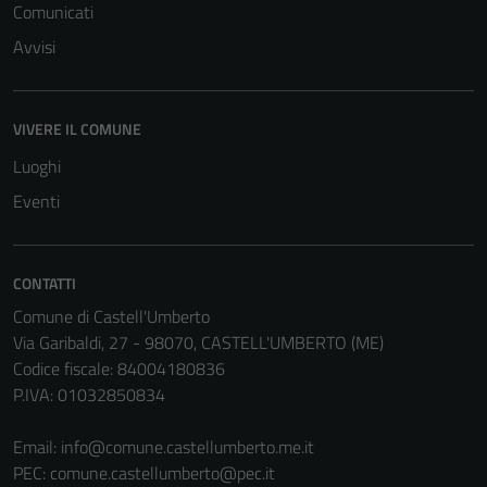
Comunicati
Avvisi
VIVERE IL COMUNE
Tecnici
Questi cookie
Luoghi
sono necessari
Eventi
per il
funzionamento
del sito e non
CONTATTI
possono
Comune di Castell'Umberto
essere
Via Garibaldi, 27 - 98070, CASTELL'UMBERTO (ME)
disabilitati.
Codice fiscale: 84004180836
Questi cookie
P.IVA: 01032850834
non raccolgono
informazioni
Email:
info@comune.castellumberto.me.it
personali.
PEC:
comune.castellumberto@pec.it