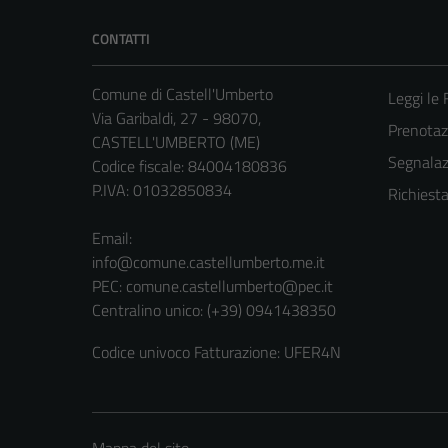
CONTATTI
Comune di Castell'Umberto
Leggi le
Via Garibaldi, 27 - 98070,
Prenota
CASTELL'UMBERTO (ME)
Segnalazi
Codice fiscale: 84004180836
P.IVA: 01032850834
Richiest
Email:
info@comune.castellumberto.me.it
PEC:
comune.castellumberto@pec.it
Centralino unico: (+39) 0941438350
Codice univoco Fatturazione: UFER4N