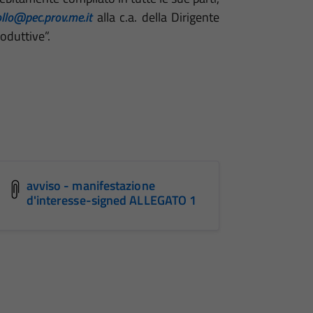
llo@pec.prov.me.it
alla c.a. della Dirigente
roduttive”.
avviso - manifestazione
d'interesse-signed ALLEGATO 1