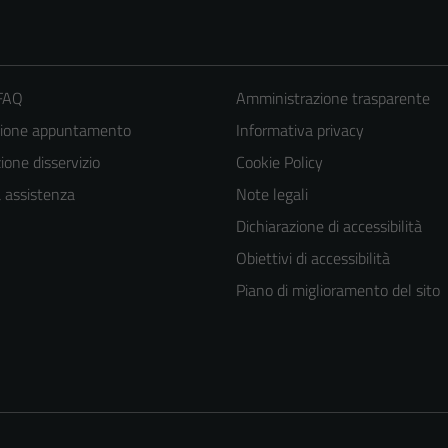
 FAQ
Amministrazione trasparente
zione appuntamento
Informativa privacy
one disservizio
Cookie Policy
a assistenza
Note legali
Dichiarazione di accessibilità
Obiettivi di accessibilità
Tecnici
Questi cookie
Piano di miglioramento del sito
sono necessari
per il
funzionamento
del sito e non
possono