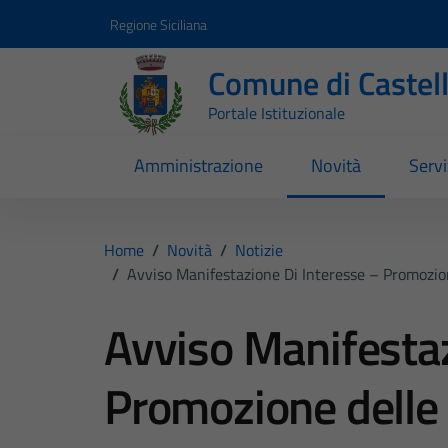
Vai ai contenuti
Vai al footer
Regione Siciliana
Comune di Castel
Portale Istituzionale
Amministrazione
Novità
Servi
Home
/
Novità
/
Notizie
/
Avviso Manifestazione Di Interesse – Promozion
Avviso Manifestaz
Promozione delle a