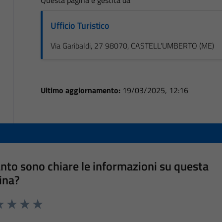
Ufficio Turistico
Via Garibaldi, 27 98070, CASTELL'UMBERTO (ME)
Ultimo aggiornamento:
19/03/2025, 12:16
nto sono chiare le informazioni su questa
ina?
a 1 stelle su 5
luta 2 stelle su 5
Valuta 3 stelle su 5
Valuta 4 stelle su 5
Valuta 5 stelle su 5