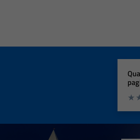
Qua
pag
Valut
Va