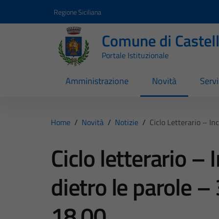
Vai ai contenuti
Vai al footer
Regione Siciliana
Comune di Castel
Portale Istituzionale
Amministrazione
Novità
Servi
Home
/
Novità
/
Notizie
/
Ciclo Letterario – I
Ciclo letterario – 
dietro le parole 
18.00