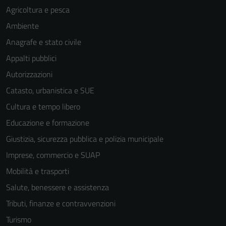
Agricoltura e pesca
Ambiente
Anagrafe e stato civile
Appalti pubblici
Autorizzazioni
Catasto, urbanistica e SUE
Tecnici
Cultura e tempo libero
Questi cookie
Educazione e formazione
sono necessari
per il
Giustizia, sicurezza pubblica e polizia municipale
funzionamento
Imprese, commercio e SUAP
del sito e non
Mobilità e trasporti
possono
essere
Salute, benessere e assistenza
disabilitati.
Tributi, finanze e contravvenzioni
Questi cookie
Turismo
non raccolgono