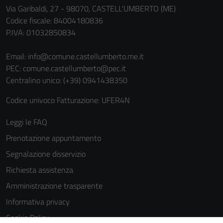
Via Garibaldi, 27 - 98070, CASTELL'UMBERTO (ME)
Codice fiscale: 84004180836
P.IVA: 01032850834
Email:
info@comune.castellumberto.me.it
PEC:
comune.castellumberto@pec.it
Centralino unico: (+39) 0941438350
Codice univoco Fatturazione: UFER4N
Leggi le FAQ
Prenotazione appuntamento
Segnalazione disservizio
Richiesta assistenza
Amministrazione trasparente
Informativa privacy
Cookie Policy