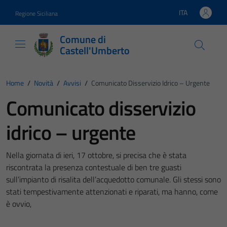
Vai ai contenuti
Vai al footer
ITA
Regione Siciliana
Lingua attiva:
Comune di
Castell'Umberto
Home
/
Novità
/
Avvisi
/
Comunicato Disservizio Idrico – Urgente
Comunicato disservizio
idrico – urgente
Nella giornata di ieri, 17 ottobre, si precisa che è stata
riscontrata la presenza contestuale di ben tre guasti
sull’impianto di risalita dell’acquedotto comunale. Gli stessi sono
stati tempestivamente attenzionati e riparati, ma hanno, come
è ovvio,