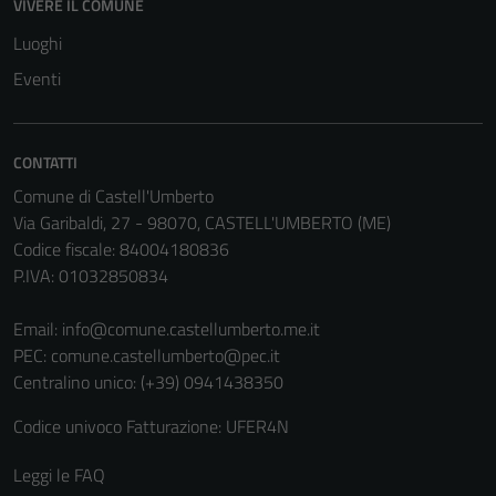
VIVERE IL COMUNE
Tecnici
Questi cookie
Luoghi
sono necessari
Eventi
per il
funzionamento
del sito e non
CONTATTI
possono
Comune di Castell'Umberto
essere
Via Garibaldi, 27 - 98070, CASTELL'UMBERTO (ME)
disabilitati.
Codice fiscale: 84004180836
Questi cookie
P.IVA: 01032850834
non raccolgono
informazioni
Email:
info@comune.castellumberto.me.it
personali.
PEC:
comune.castellumberto@pec.it
Centralino unico: (+39) 0941438350
Codice univoco Fatturazione: UFER4N
Leggi le FAQ