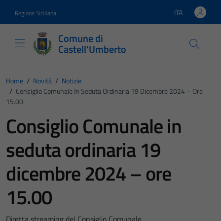
Vai ai contenuti
Vai al footer
ITA
Regione Siciliana
Lingua attiva:
Comune di
Castell'Umberto
Home
/
Novità
/
Notizie
/
Consiglio Comunale In Seduta Ordinaria 19 Dicembre 2024 – Ore
15.00
Consiglio Comunale in
seduta ordinaria 19
dicembre 2024 – ore
15.00
Diretta streaming del Consiglio Comunale