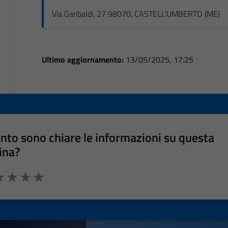
Via Garibaldi, 27 98070, CASTELL'UMBERTO (ME)
Ultimo aggiornamento:
13/05/2025, 17:25
nto sono chiare le informazioni su questa
ina?
a 1 stelle su 5
luta 2 stelle su 5
Valuta 3 stelle su 5
Valuta 4 stelle su 5
Valuta 5 stelle su 5