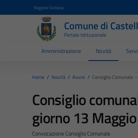
Vai ai contenuti
Vai al footer
Regione Siciliana
Comune di Castel
Portale Istituzionale
Amministrazione
Novità
Servi
Home
/
Novità
/
Avvisi
/
Consiglio Comunale –
Consiglio comunal
giorno 13 Maggio
Convocazione Consiglio Comunale