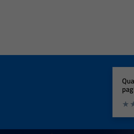
Qua
pag
Valut
Va