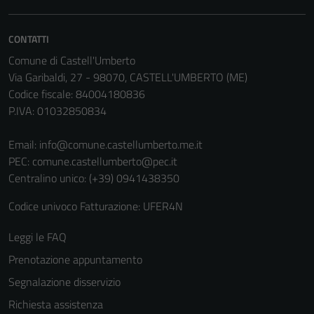
non raccolgono
informazioni
personali.
CONTATTI
Comune di Castell'Umberto
Via Garibaldi, 27 - 98070, CASTELL'UMBERTO (ME)
Codice fiscale: 84004180836
P.IVA: 01032850834
Email:
info@comune.castellumberto.me.it
PEC:
comune.castellumberto@pec.it
Centralino unico: (+39) 0941438350
Codice univoco Fatturazione: UFER4N
Leggi le FAQ
Prenotazione appuntamento
Segnalazione disservizio
Richiesta assistenza