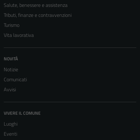
Salute, benessere e assistenza
Tributi, finanze e contravvenzioni
Turismo
Vita lavorativa
NOVITÀ
Tecnici
Notizie
Questi cookie
Comunicati
sono necessari
per il
Avvisi
funzionamento
del sito e non
possono
VIVERE IL COMUNE
essere
Luoghi
disabilitati.
Eventi
Questi cookie