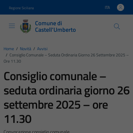
Vai ai contenuti
Vai al footer
ITA
Regione Siciliana
Lingua attiva:
Comune di
Castell'Umberto
Home
/
Novità
/
Avvisi
/
Consiglio Comunale – Seduta Ordinaria Giorno 26 Settembre 2025 –
Ore 11.30
Consiglio comunale –
seduta ordinaria giorno 26
settembre 2025 – ore
11.30
Convocazione consiglio comunale