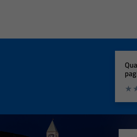
Qua
pag
Valut
Va