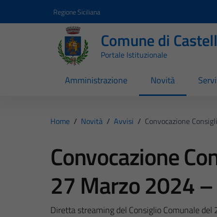
Vai ai contenuti
Vai al footer
Regione Siciliana
Comune di Castel
Portale Istituzionale
Amministrazione
Novità
Servi
Home
/
Novità
/
Avvisi
/
Convocazione Consigl
Convocazione Con
27 Marzo 2024 – 
Diretta streaming del Consiglio Comunale del