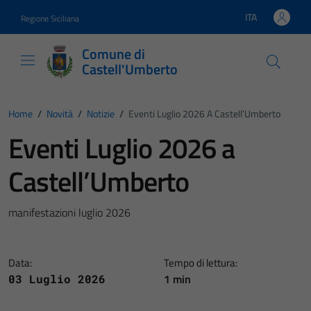
Vai ai contenuti
Vai al footer
ITA
Regione Siciliana
Lingua attiva:
Comune di
Castell'Umberto
Home
/
Novità
/
Notizie
/
Eventi Luglio 2026 A Castell’Umberto
Eventi Luglio 2026 a
Castell’Umberto
manifestazioni luglio 2026
Data:
Tempo di lettura:
1 min
03 Luglio 2026