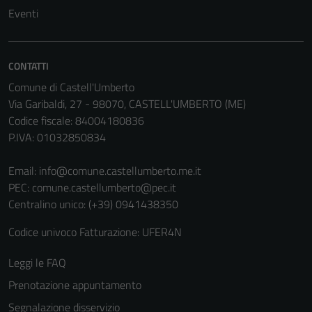
disabilitati.
Eventi
Questi cookie
non raccolgono
informazioni
CONTATTI
personali.
Comune di Castell'Umberto
Via Garibaldi, 27 - 98070, CASTELL'UMBERTO (ME)
Codice fiscale: 84004180836
P.IVA: 01032850834
Email:
info@comune.castellumberto.me.it
PEC:
comune.castellumberto@pec.it
Centralino unico: (+39) 0941438350
Codice univoco Fatturazione: UFER4N
Leggi le FAQ
Prenotazione appuntamento
Segnalazione disservizio