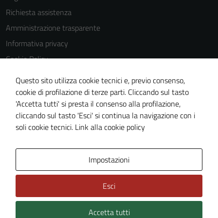
Richiesta assistenza
Amministrazione trasparente
Informativa privacy
Cookie Policy
Note legali
Questo sito utilizza cookie tecnici e, previo consenso,
Dichiarazione di accessibilità
cookie di profilazione di terze parti. Cliccando sul tasto
'Accetta tutti' si presta il consenso alla profilazione,
Obiettivi di accessibilità
cliccando sul tasto 'Esci' si continua la navigazione con i
Piano di miglioramento del sito
soli cookie tecnici.
Link alla cookie policy
Mappa del sito
Impostazioni
Esci
Accetta tutti
Credits: ©
Technical Design s.r.l.