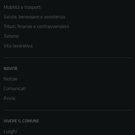
Mobilità e trasporti
Salute, benessere e assistenza
Tributi, finanze e contravvenzioni
Turismo
Vita lavorativa
NOVITÀ
Notizie
Tecnici
Questi cookie
Comunicati
sono necessari
Avvisi
per il
funzionamento
del sito e non
VIVERE IL COMUNE
possono
essere
Luoghi