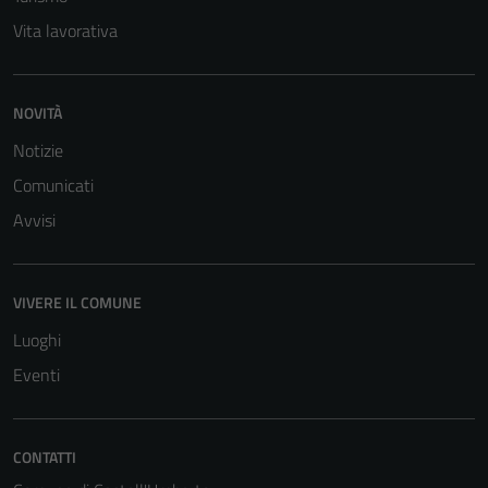
Vita lavorativa
NOVITÀ
Notizie
Comunicati
Tecnici
Avvisi
Questi cookie
sono necessari
per il
VIVERE IL COMUNE
funzionamento
Luoghi
del sito e non
Eventi
possono
essere
disabilitati.
Questi cookie
CONTATTI
non raccolgono