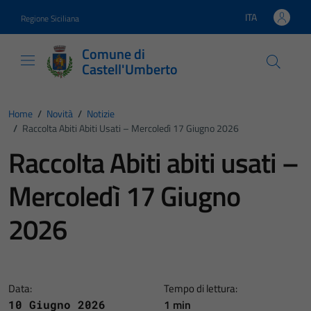
Vai ai contenuti
Vai al footer
ITA
Regione Siciliana
Lingua attiva:
Comune di
Castell'Umberto
Home
/
Novità
/
Notizie
/
Raccolta Abiti Abiti Usati – Mercoledì 17 Giugno 2026
Raccolta Abiti abiti usati –
Mercoledì 17 Giugno
2026
Data:
Tempo di lettura:
1 min
10 Giugno 2026