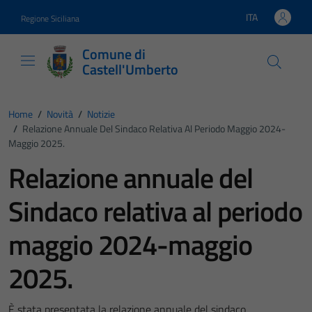
Vai ai contenuti
Vai al footer
ITA
Regione Siciliana
Lingua attiva:
Comune di
Castell'Umberto
Home
/
Novità
/
Notizie
/
Relazione Annuale Del Sindaco Relativa Al Periodo Maggio 2024-
Maggio 2025.
Relazione annuale del
Sindaco relativa al periodo
maggio 2024-maggio
2025.
È stata presentata la relazione annuale del sindaco