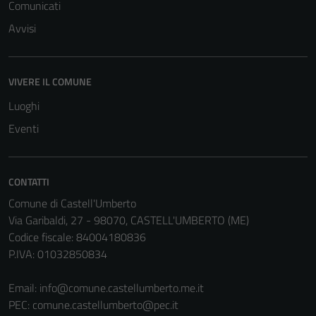
Comunicati
Avvisi
VIVERE IL COMUNE
Tecnici
Questi cookie
Luoghi
sono necessari
Eventi
per il
funzionamento
del sito e non
CONTATTI
possono
Comune di Castell'Umberto
essere
Via Garibaldi, 27 - 98070, CASTELL'UMBERTO (ME)
disabilitati.
Codice fiscale: 84004180836
Questi cookie
P.IVA: 01032850834
non raccolgono
informazioni
Email:
info@comune.castellumberto.me.it
personali.
PEC:
comune.castellumberto@pec.it