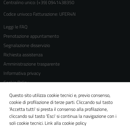
Centralino unico: (+39) 0941438350
Codice univoco Fatturazione: UFER4N
Leggi le FAQ
Prenotazione appuntamento
Segnalazione disservizio
Richiesta assistenza
Amministrazione trasparente
Informativa privacy
Cookie Policy
Note legali
Questo sito utilizza cookie tecnici e, previo consenso,
Dichiarazione di accessibilità
cookie di profilazione di terze parti. Cliccando sul tasto
'Accetta tutti' si presta il consenso alla profilazione,
Obiettivi di accessibilità
cliccando sul tasto 'Esci' si continua la navigazione con i
Piano di miglioramento del sito
soli cookie tecnici.
Link alla cookie policy