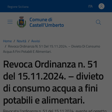
Vai ai contenuti
Vai al footer
ITA
Regione Siciliana
Lingua attiva:
Comune di
Castell'Umberto
Home
/
Novità
/
Avvisi
/
Revoca Ordinanza N. 51 Del 15.11.2024. – Divieto Di Consumo
Acqua A Fini Potabili E Alimentari.
Revoca Ordinanza n. 51
del 15.11.2024. – divieto
di consumo acqua a fini
potabili e alimentari.
Revocata l'ordinanza n. 51 del 15.11.2024, avente ad oggetto: