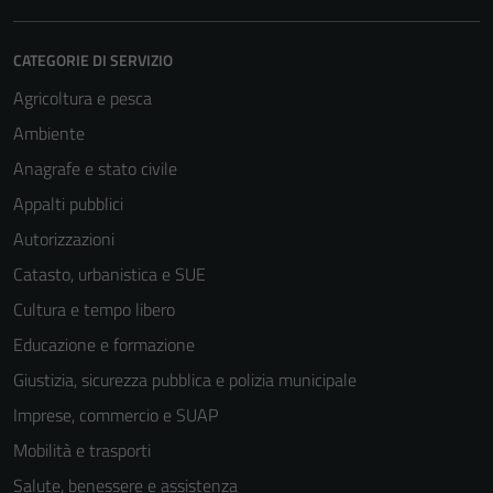
CATEGORIE DI SERVIZIO
Agricoltura e pesca
Ambiente
Anagrafe e stato civile
Appalti pubblici
Autorizzazioni
Tecnici
Catasto, urbanistica e SUE
Questi cookie
Cultura e tempo libero
sono necessari
per il
Educazione e formazione
funzionamento
Giustizia, sicurezza pubblica e polizia municipale
del sito e non
Imprese, commercio e SUAP
possono
essere
Mobilità e trasporti
disabilitati.
Salute, benessere e assistenza