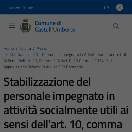
Vai ai contenuti
Vai al footer
ITA
Regione Siciliana
Lingua attiva:
Comune di
Castell'Umberto
Home
/
Novità
/
Avvisi
/
Stabilizzazione Del Personale Impegnato In Attività Socialmente Utili
Ai Sensi Dell’art. 10, Comma 3 Della L.R. 16 Gennaio 2024, N. 1
Approvazione Schemi Di Avviso E Di Domanda.
Stabilizzazione del
personale impegnato in
attività socialmente utili ai
sensi dell’art. 10, comma