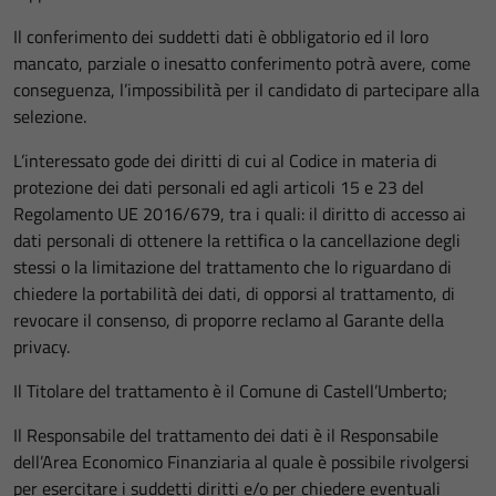
Questi cookie
Il conferimento dei suddetti dati è obbligatorio ed il loro
sono necessari
mancato, parziale o inesatto conferimento potrà avere, come
per il
conseguenza, l’impossibilità per il candidato di partecipare alla
funzionamento
selezione.
del sito e non
possono
L’interessato gode dei diritti di cui al Codice in materia di
essere
protezione dei dati personali ed agli articoli 15 e 23 del
disabilitati.
Regolamento UE 2016/679, tra i quali: il diritto di accesso ai
Questi cookie
dati personali di ottenere la rettifica o la cancellazione degli
non raccolgono
stessi o la limitazione del trattamento che lo riguardano di
informazioni
chiedere la portabilità dei dati, di opporsi al trattamento, di
personali.
revocare il consenso, di proporre reclamo al Garante della
privacy.
Il Titolare del trattamento è il Comune di Castell’Umberto;
Il Responsabile del trattamento dei dati è il Responsabile
dell’Area Economico Finanziaria al quale è possibile rivolgersi
per esercitare i suddetti diritti e/o per chiedere eventuali