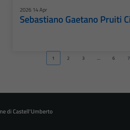
2026
14
Apr
Sebastiano Gaetano Pruiti Ci
1
2
3
…
6
7
e di Castell'Umberto