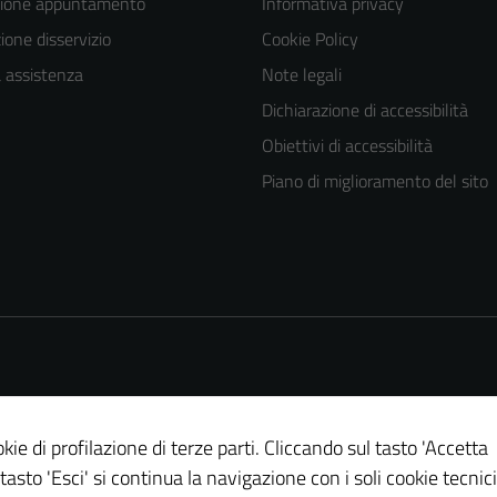
zione appuntamento
Informativa privacy
one disservizio
Cookie Policy
a assistenza
Note legali
Dichiarazione di accessibilità
Obiettivi di accessibilità
Piano di miglioramento del sito
Tecnici
Questi cookie
sono necessari
per il
funzionamento
del sito e non
possono
essere
kie di profilazione di terze parti. Cliccando sul tasto 'Accetta
disabilitati.
 tasto 'Esci' si continua la navigazione con i soli cookie tecnici
Questi cookie