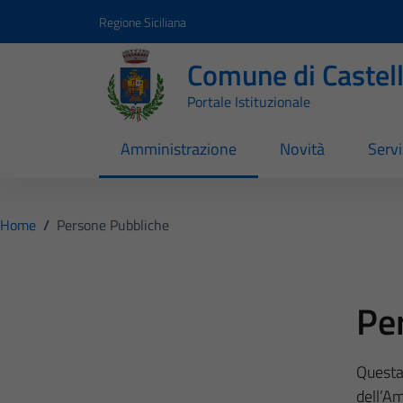
Vai ai contenuti
Vai al footer
Regione Siciliana
Comune di Castel
Portale Istituzionale
Amministrazione
Novità
Servi
Home
/
Persone Pubbliche
Pe
Questa
dell’A