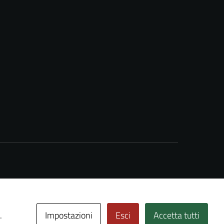
Impostazioni
Esci
Accetta tutti
.