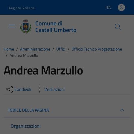
Vai ai contenuti
Vai al footer
ITA
Regione Siciliana
Lingua attiva:
Comune di
Castell'Umberto
Home
/
Amministrazione
/
Uffici
/
Ufficio Tecnico Progettazione
/
Andrea Marzullo
Andrea Marzullo
Condividi
Vedi azioni
INDICE DELLA PAGINA
Organizzazioni