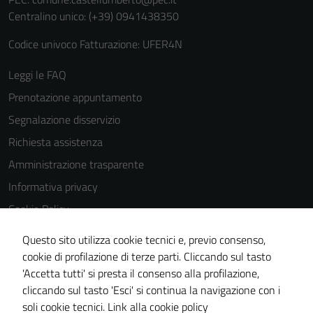
Centralino unico: (+39) 0941438350
Codice univoco Fatturazione: UFER4N
Leggi le FAQ
Tecnici
Prenotazione appuntamento
Questi cookie
Segnalazione disservizio
sono necessari
per il
Richiesta assistenza
funzionamento
Amministrazione trasparente
del sito e non
Informativa privacy
possono
essere
Cookie Policy
disabilitati.
Note legali
Questo sito utilizza cookie tecnici e, previo consenso,
Questi cookie
Dichiarazione di accessibilità
cookie di profilazione di terze parti. Cliccando sul tasto
non raccolgono
'Accetta tutti' si presta il consenso alla profilazione,
informazioni
Obiettivi di accessibilità
cliccando sul tasto 'Esci' si continua la navigazione con i
personali.
Piano di miglioramento del sito
soli cookie tecnici.
Link alla cookie policy