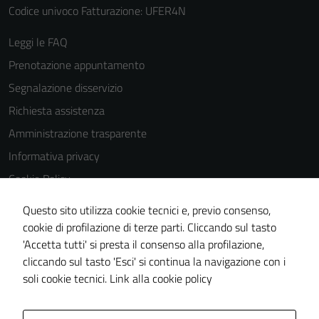
del sito e non
Codice univoco Fatturazione: UFER4N
possono
essere
Leggi le FAQ
disabilitati.
Prenotazione appuntamento
Questi cookie
non raccolgono
Segnalazione disservizio
informazioni
Richiesta assistenza
personali.
Amministrazione trasparente
Informativa privacy
Cookie Policy
Note legali
Questo sito utilizza cookie tecnici e, previo consenso,
Dichiarazione di accessibilità
cookie di profilazione di terze parti. Cliccando sul tasto
'Accetta tutti' si presta il consenso alla profilazione,
Obiettivi di accessibilità
cliccando sul tasto 'Esci' si continua la navigazione con i
Piano di miglioramento del sito
soli cookie tecnici.
Link alla cookie policy