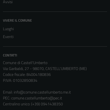
Avvisi
VIVERE IL COMUNE
Luoghi
Eventi
CONTATTI
Comune di Castell'Umberto
Via Garibaldi, 27 - 98070, CASTELL'UMBERTO (ME)
Codice fiscale: 84004180836
P.IVA: 01032850834
Tecnici
Questi cookie
Email:
info@comune.castellumberto.me.it
sono necessari
PEC:
comune.castellumberto@pec.it
per il
Centralino unico: (+39) 0941438350
funzionamento