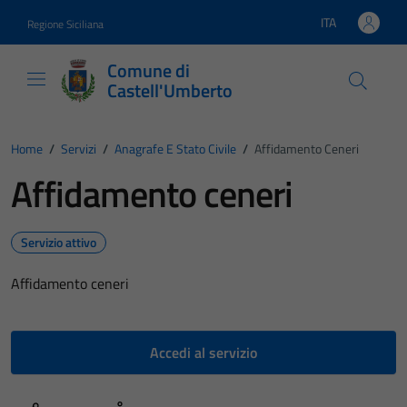
Vai ai contenuti
Vai al footer
ITA
Regione Siciliana
Lingua attiva:
Comune di
Castell'Umberto
Home
/
Servizi
/
Anagrafe E Stato Civile
/
Affidamento Ceneri
Affidamento ceneri
Servizio attivo
Affidamento ceneri
Accedi al servizio