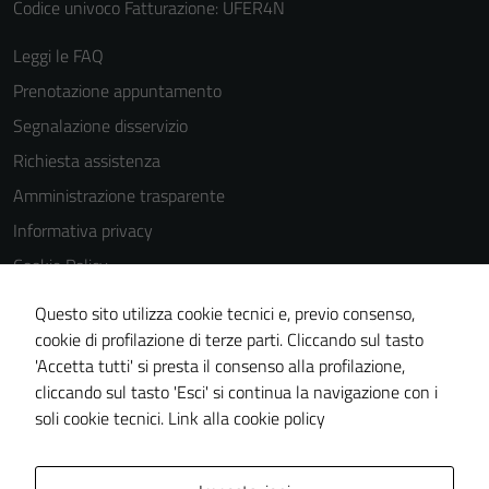
Codice univoco Fatturazione: UFER4N
Leggi le FAQ
Prenotazione appuntamento
Segnalazione disservizio
Richiesta assistenza
Amministrazione trasparente
Informativa privacy
Cookie Policy
Note legali
Questo sito utilizza cookie tecnici e, previo consenso,
Dichiarazione di accessibilità
cookie di profilazione di terze parti. Cliccando sul tasto
'Accetta tutti' si presta il consenso alla profilazione,
Obiettivi di accessibilità
cliccando sul tasto 'Esci' si continua la navigazione con i
Piano di miglioramento del sito
soli cookie tecnici.
Link alla cookie policy
Mappa del sito