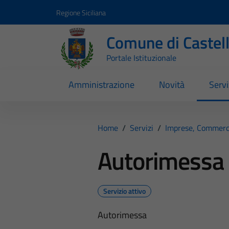
Vai ai contenuti
Vai al footer
Regione Siciliana
Comune di Castel
Portale Istituzionale
Amministrazione
Novità
Servi
Home
/
Servizi
/
Imprese, Commerc
Autorimessa
Servizio attivo
Autorimessa