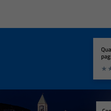
Qua
pag
Valut
Va
Con