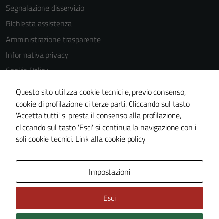
Segnalazione disservizio
Richiesta assistenza
Amministrazione trasparente
Informativa privacy
Cookie Policy
Note legali
Questo sito utilizza cookie tecnici e, previo consenso,
Dichiarazione di accessibilità
cookie di profilazione di terze parti. Cliccando sul tasto
'Accetta tutti' si presta il consenso alla profilazione,
Obiettivi di accessibilità
cliccando sul tasto 'Esci' si continua la navigazione con i
Piano di miglioramento del sito
soli cookie tecnici.
Link alla cookie policy
Mappa del sito
Impostazioni
Esci