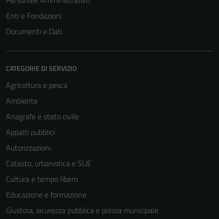
Personale Amministrativo
Enti e Fondazioni
Tecnici
Documenti e Dati
Questi cookie
sono necessari
per il
CATEGORIE DI SERVIZIO
funzionamento
del sito e non
Agricoltura e pesca
possono
Ambiente
essere
Anagrafe e stato civile
disabilitati.
Questi cookie
Appalti pubblici
non raccolgono
Autorizzazioni
informazioni
Catasto, urbanistica e SUE
personali.
Cultura e tempo libero
Educazione e formazione
Giustizia, sicurezza pubblica e polizia municipale