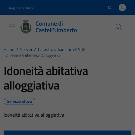
Vai ai contenuti
Vai al footer
ITA
Regione Siciliana
Lingua attiva:
Comune di
Castell'Umberto
Home
/
Servizi
/
Catasto, Urbanistica E SUE
/
Idoneità Abitativa Alloggiativa
Idoneità abitativa
alloggiativa
Servizio attivo
Idoneità abitativa alloggiativa