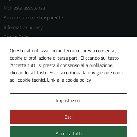
Richiesta assistenza
Tecnici
Amministrazione trasparente
Questi cookie
sono necessari
Informativa privacy
per il
Cookie Policy
funzionamento
Note legali
del sito e non
Questo sito utilizza cookie tecnici e, previo consenso,
possono
Dichiarazione di accessibilità
cookie di profilazione di terze parti. Cliccando sul tasto
essere
'Accetta tutti' si presta il consenso alla profilazione,
Obiettivi di accessibilità
disabilitati.
cliccando sul tasto 'Esci' si continua la navigazione con i
Piano di miglioramento del sito
Questi cookie
soli cookie tecnici.
Link alla cookie policy
non raccolgono
informazioni
Mappa del sito
Impostazioni
personali.
Esci
Accetta tutti
Credits: ©
Technical Design s.r.l.