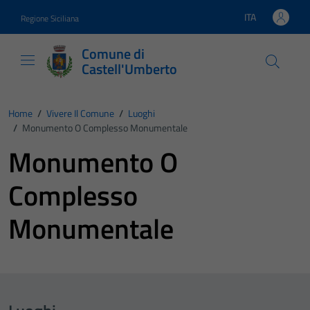
Vai ai contenuti
Vai al footer
ITA
Regione Siciliana
Lingua attiva:
Comune di
Castell'Umberto
Home
/
Vivere Il Comune
/
Luoghi
/
Monumento O Complesso Monumentale
Monumento O
Complesso
Monumentale