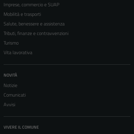
Imprese, commercio e SUAP
Mobilità e trasporti
Tecnici
Questi cookie
Salute, benessere e assistenza
sono necessari
Tributi, finanze e contravvenzioni
per il
Turismo
funzionamento
del sito e non
Vita lavorativa
possono
essere
disabilitati.
NOVITÀ
Questi cookie
Notizie
non raccolgono
informazioni
Comunicati
personali.
Avvisi
VIVERE IL COMUNE