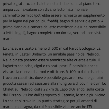
privato gratuito. Lo chalet consta di due piani: al piano terra,
ampia cucina-salone con divano letto matrimoniale,
caminetto termico (potrebbe essere richiesto un supplemento
per la legna nei periodi più freddi), bagno di servizio e patio. Al
primo piano due camere da letto matrimoniale (una reversibile
a letti singoli), bagno completo con doccia, veranda con vista
mare.
Lo chalet è situato a meno di 500 m dal Parco Ecologico ‘La
Pineta’ in Castell’Umberto, un amabile paesino dei Nebrodi.
Nella pineta possono essere ammirate alte querce e tuie, il
laghetto con oche, cigni e colorati pesci. È possibile anche
visitare la riserva di aironi e nitticore. A 100 m dallo chalet si
trova un caseificio, dove è possibile gustare freschi e genuini
prodotti caseari ed assistere alla mungitura di bovini e ovini.Lo
Chalet sui Nebrodi dista 22 km da Capo d’Orlando, sulla costa
del Tirreno, 70 km dall’aeroporto di Catania, lo scalo più vicino.
Lo chalet si trova in un punto strategico per gli amanti di
mare e montagna, da cui è possibile visitare anche l’Etna.