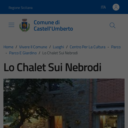
Vai ai contenuti
Vai al footer
ITA
Regione Siciliana
Lingua attiva:
Comune di
Castell'Umberto
Home
/
Vivere Il Comune
/
Luoghi
/
Centro Per La Cultura
-
Parco
-
Parco E Giardino
/
Lo Chalet Sui Nebrodi
Lo Chalet Sui Nebrodi