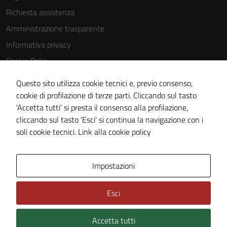
disabilitati.
Richiesta assistenza
Questi cookie
Amministrazione trasparente
non raccolgono
informazioni
Informativa privacy
personali.
Cookie Policy
Note legali
Questo sito utilizza cookie tecnici e, previo consenso,
Dichiarazione di accessibilità
cookie di profilazione di terze parti. Cliccando sul tasto
'Accetta tutti' si presta il consenso alla profilazione,
Obiettivi di accessibilità
cliccando sul tasto 'Esci' si continua la navigazione con i
Piano di miglioramento del sito
soli cookie tecnici.
Link alla cookie policy
Mappa del sito
Impostazioni
Esci
Accetta tutti
Credits: ©
Technical Design s.r.l.