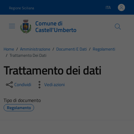
Vai ai contenuti
Vai al footer
ITA
Regione Siciliana
Lingua attiva:
Comune di
Castell'Umberto
Home
/
Amministrazione
/
Documenti E Dati
/
Regolamenti
/
Trattamento Dei Dati
Trattamento dei dati
Condividi
Vedi azioni
Tipo di documento
Regolamento