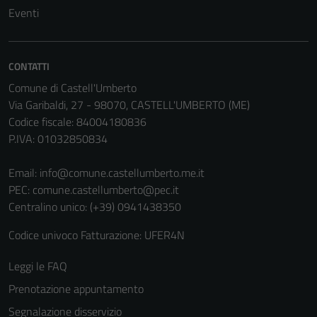
Eventi
CONTATTI
Comune di Castell'Umberto
Via Garibaldi, 27 - 98070, CASTELL'UMBERTO (ME)
Codice fiscale: 84004180836
P.IVA: 01032850834
Email:
info@comune.castellumberto.me.it
Tecnici
PEC:
comune.castellumberto@pec.it
Questi cookie
Centralino unico: (+39) 0941438350
sono necessari
Codice univoco Fatturazione: UFER4N
per il
funzionamento
Leggi le FAQ
del sito e non
Prenotazione appuntamento
possono
essere
Segnalazione disservizio