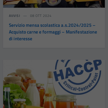
Tecnici
Questi cookie
AVVISI
08 OTT 2024
sono necessari
per il
Servizio mensa scolastica a.s.2024/2025 –
funzionamento
Acquisto carne e formaggi – Manifestazione
del sito e non
di interesse
possono
essere
disabilitati.
Questi cookie
non raccolgono
informazioni
personali.