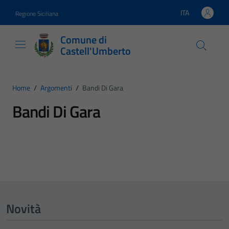
Vai ai contenuti
Vai al footer
ITA
Regione Siciliana
Lingua attiva:
Comune di
Castell'Umberto
Home
/
Argomenti
/
Bandi Di Gara
Bandi Di Gara
Dettagli dell'argomento
Novità