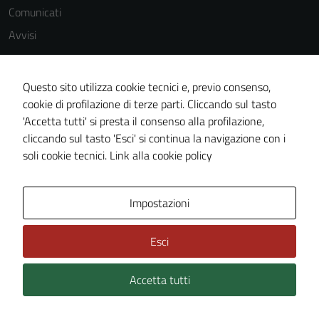
Comunicati
Avvisi
Questo sito utilizza cookie tecnici e, previo consenso,
VIVERE IL COMUNE
cookie di profilazione di terze parti. Cliccando sul tasto
Luoghi
'Accetta tutti' si presta il consenso alla profilazione,
Eventi
cliccando sul tasto 'Esci' si continua la navigazione con i
soli cookie tecnici.
Link alla cookie policy
CONTATTI
Impostazioni
Comune di Castell'Umberto
Via Garibaldi, 27 - 98070, CASTELL'UMBERTO (ME)
Esci
Codice fiscale: 84004180836
P.IVA: 01032850834
Accetta tutti
Email:
info@comune.castellumberto.me.it
PEC:
comune.castellumberto@pec.it