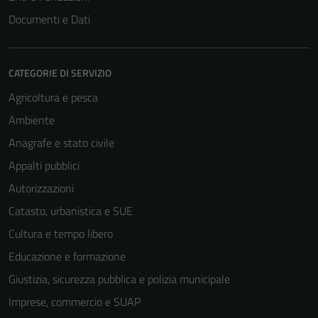
Documenti e Dati
Tecnici
Questi cookie
sono necessari
CATEGORIE DI SERVIZIO
per il
funzionamento
Agricoltura e pesca
del sito e non
Ambiente
possono
Anagrafe e stato civile
essere
disabilitati.
Appalti pubblici
Questi cookie
Autorizzazioni
non raccolgono
Catasto, urbanistica e SUE
informazioni
personali.
Cultura e tempo libero
Educazione e formazione
Giustizia, sicurezza pubblica e polizia municipale
Imprese, commercio e SUAP