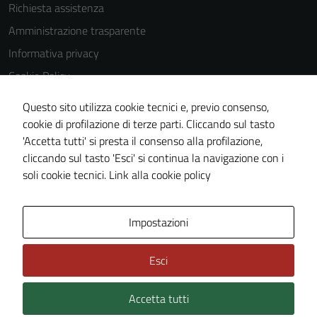
Richiesta assistenza
Amministrazione trasparente
Informativa privacy
Cookie Policy
Note legali
Questo sito utilizza cookie tecnici e, previo consenso,
Dichiarazione di accessibilità
cookie di profilazione di terze parti. Cliccando sul tasto
'Accetta tutti' si presta il consenso alla profilazione,
Obiettivi di accessibilità
cliccando sul tasto 'Esci' si continua la navigazione con i
Piano di miglioramento del sito
soli cookie tecnici.
Link alla cookie policy
Mappa del sito
Impostazioni
Esci
Accetta tutti
Credits: ©
Technical Design s.r.l.