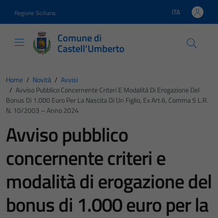
Vai ai contenuti
Vai al footer
ITA
Regione Siciliana
Lingua attiva:
Comune di
Castell'Umberto
Home
/
Novità
/
Avvisi
/
Avviso Pubblico Concernente Criteri E Modalità Di Erogazione Del
Bonus Di 1.000 Euro Per La Nascita Di Un Figlio, Ex Art.6, Comma 5 L.R.
N. 10/2003 – Anno 2024
Avviso pubblico
concernente criteri e
modalità di erogazione del
bonus di 1.000 euro per la