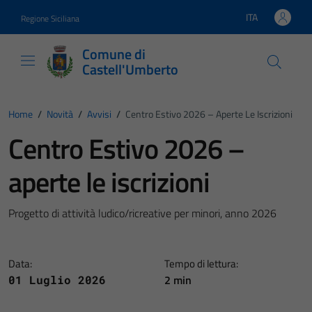
Vai ai contenuti
Vai al footer
ITA
Regione Siciliana
Lingua attiva:
Comune di
Castell'Umberto
Home
/
Novità
/
Avvisi
/
Centro Estivo 2026 – Aperte Le Iscrizioni
Centro Estivo 2026 –
aperte le iscrizioni
Progetto di attività ludico/ricreative per minori, anno 2026
Data:
Tempo di lettura:
2 min
01 Luglio 2026