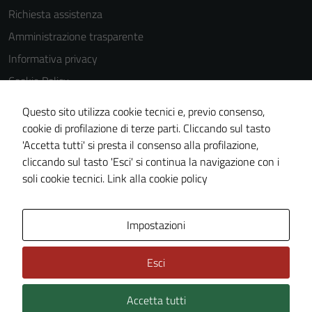
Richiesta assistenza
Amministrazione trasparente
Informativa privacy
Cookie Policy
Note legali
Questo sito utilizza cookie tecnici e, previo consenso,
Dichiarazione di accessibilità
cookie di profilazione di terze parti. Cliccando sul tasto
'Accetta tutti' si presta il consenso alla profilazione,
Obiettivi di accessibilità
cliccando sul tasto 'Esci' si continua la navigazione con i
Piano di miglioramento del sito
soli cookie tecnici.
Link alla cookie policy
Mappa del sito
Impostazioni
Esci
Accetta tutti
Credits: ©
Technical Design s.r.l.