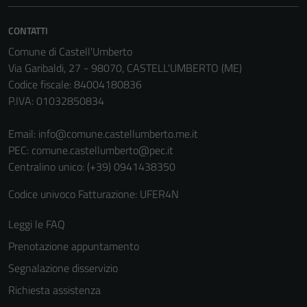
Questi cookie
non raccolgono
CONTATTI
informazioni
Comune di Castell'Umberto
personali.
Via Garibaldi, 27 - 98070, CASTELL'UMBERTO (ME)
Codice fiscale: 84004180836
P.IVA: 01032850834
Email:
info@comune.castellumberto.me.it
PEC:
comune.castellumberto@pec.it
Centralino unico: (+39) 0941438350
Codice univoco Fatturazione: UFER4N
Leggi le FAQ
Prenotazione appuntamento
Segnalazione disservizio
Richiesta assistenza