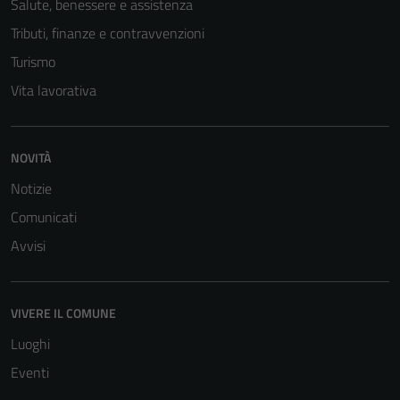
Salute, benessere e assistenza
Tributi, finanze e contravvenzioni
Turismo
Vita lavorativa
NOVITÀ
Notizie
Tecnici
Comunicati
Questi cookie
Avvisi
sono necessari
per il
funzionamento
VIVERE IL COMUNE
del sito e non
possono
Luoghi
essere
Eventi
disabilitati.