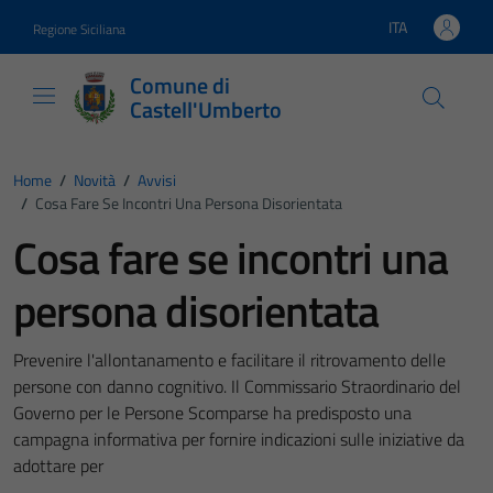
Vai ai contenuti
Vai al footer
ITA
Regione Siciliana
Lingua attiva:
Comune di
Castell'Umberto
Home
/
Novità
/
Avvisi
/
Cosa Fare Se Incontri Una Persona Disorientata
Cosa fare se incontri una
persona disorientata
Prevenire l'allontanamento e facilitare il ritrovamento delle
persone con danno cognitivo. Il Commissario Straordinario del
Governo per le Persone Scomparse ha predisposto una
campagna informativa per fornire indicazioni sulle iniziative da
adottare per