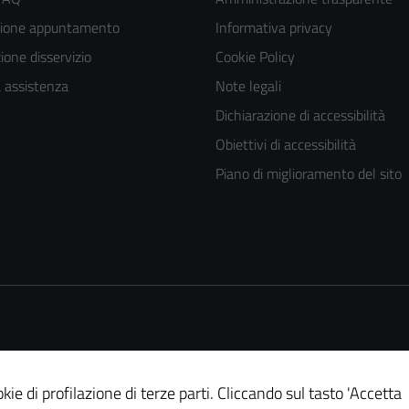
zione appuntamento
Informativa privacy
one disservizio
Cookie Policy
a assistenza
Note legali
Dichiarazione di accessibilità
Obiettivi di accessibilità
Piano di miglioramento del sito
Tecnici
Questi cookie
sono necessari
per il
funzionamento
del sito e non
possono
essere
disabilitati.
kie di profilazione di terze parti. Cliccando sul tasto 'Accetta