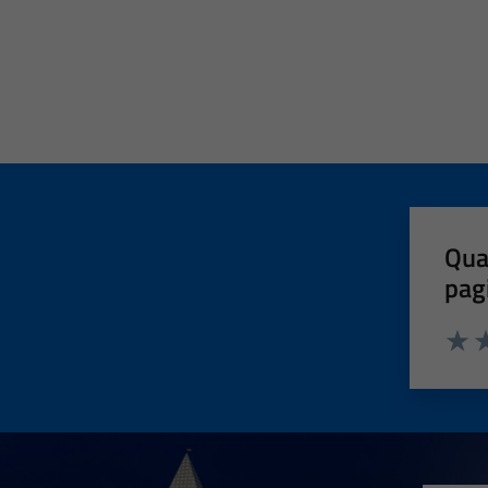
Qua
pag
Valut
Va