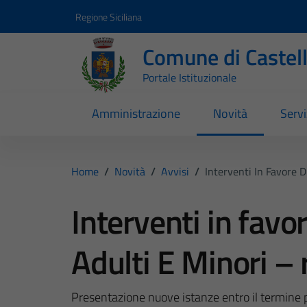
Vai ai contenuti
Vai al footer
Regione Siciliana
Comune di Castel
Portale Istituzionale
Amministrazione
Novità
Servi
Home
/
Novità
/
Avvisi
/
Interventi In Favore D
Interventi in favor
Adulti E Minori – 
Presentazione nuove istanze entro il termine