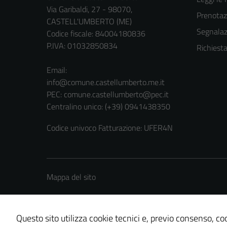
Via Garibaldi, 27 - 98070,
Prenota
CASTELL'UMBERTO (ME)
Segnalazi
Codice fiscale: 84004180836
P.IVA: 01032850834
Richiest
Email:
info@comune.castellumberto.me.it
PEC:
comune.castellumberto@pec.it
Centralino unico: (+39) 0941438350
Codice univoco Fatturazione: UFER4N
Mappa del sito
Questo sito utilizza cookie tecnici e, previo consenso, coo