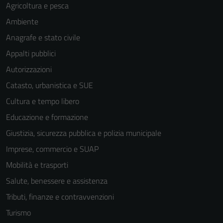
Agricoltura e pesca
Ambiente
Anagrafe e stato civile
Appalti pubblici
Autorizzazioni
Catasto, urbanistica e SUE
Tecnici
Cultura e tempo libero
Questi cookie
Educazione e formazione
sono necessari
per il
Giustizia, sicurezza pubblica e polizia municipale
funzionamento
Imprese, commercio e SUAP
del sito e non
Mobilità e trasporti
possono
essere
Salute, benessere e assistenza
disabilitati.
Tributi, finanze e contravvenzioni
Questi cookie
Turismo
non raccolgono