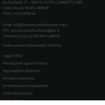
Via Garibaldi, 27 - 98070, CASTELL'UMBERTO (ME)
Codice fiscale: 84004180836
P.IVA: 01032850834
Email:
info@comune.castellumberto.me.it
PEC:
comune.castellumberto@pec.it
Centralino unico: (+39) 0941438350
Codice univoco Fatturazione: UFER4N
Leggi le FAQ
Prenotazione appuntamento
Segnalazione disservizio
Richiesta assistenza
Amministrazione trasparente
Informativa privacy
Cookie Policy