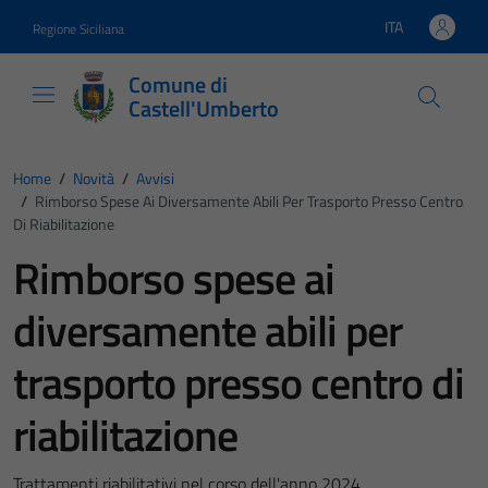
Vai ai contenuti
Vai al footer
ITA
Regione Siciliana
Lingua attiva:
Comune di
Castell'Umberto
Home
/
Novità
/
Avvisi
/
Rimborso Spese Ai Diversamente Abili Per Trasporto Presso Centro
Di Riabilitazione
Rimborso spese ai
diversamente abili per
trasporto presso centro di
riabilitazione
Trattamenti riabilitativi nel corso dell'anno 2024