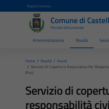
Vai ai contenuti
Vai al footer
Regione Siciliana
Comune di Castel
Portale Istituzionale
Amministrazione
Novità
Servi
Home
/
Novità
/
Avvisi
/
Servizio Di Copertura Assicurativa Per Responsa
(puc).
Servizio di copert
responsabilità civi