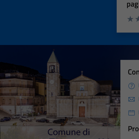
pag
Valut
Va
Con
Pro