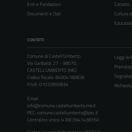
Enti e Fondazioni
Catasto,
Documenti e Dati
Cultura 
Educazio
CONTATTI
Comune di Castell'Umberto
Leggi le
Via Garibaldi, 27 - 98070,
Prenota
CASTELL'UMBERTO (ME)
Segnalazi
Codice fiscale: 84004180836
P.IVA: 01032850834
Richiest
Email:
info@comune.castellumberto.me.it
PEC:
comune.castellumberto@pec.it
Centralino unico: (+39) 0941438350
Codice univoco Fatturazione: UFER4N