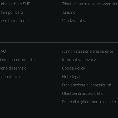
 urbanistica e SUE
Tributi, finanze e contravvenzion
e tempo libero
Turismo
ne e formazione
Vita lavorativa
 FAQ
Amministrazione trasparente
zione appuntamento
Informativa privacy
one disservizio
Cookie Policy
a assistenza
Note legali
Tecnici
Dichiarazione di accessibilità
Questi cookie
Obiettivi di accessibilità
sono necessari
Piano di miglioramento del sito
per il
funzionamento
del sito e non