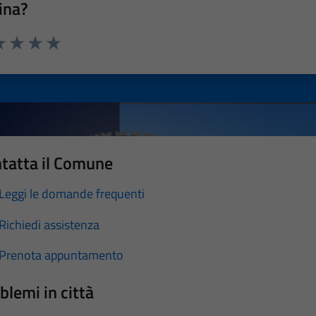
ina?
a 1 stelle su 5
luta 2 stelle su 5
Valuta 3 stelle su 5
Valuta 4 stelle su 5
Valuta 5 stelle su 5
tatta il Comune
Leggi le domande frequenti
Richiedi assistenza
Prenota appuntamento
blemi in città