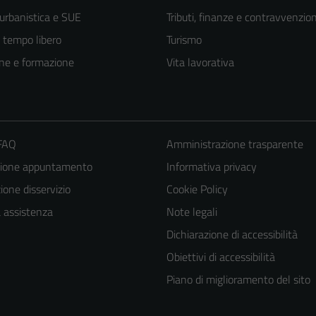
 urbanistica e SUE
Tributi, finanze e contravvenzion
e tempo libero
Turismo
ne e formazione
Vita lavorativa
 FAQ
Amministrazione trasparente
zione appuntamento
Informativa privacy
one disservizio
Cookie Policy
a assistenza
Note legali
Tecnici
Dichiarazione di accessibilità
Questi cookie
Obiettivi di accessibilità
sono necessari
per il
Piano di miglioramento del sito
funzionamento