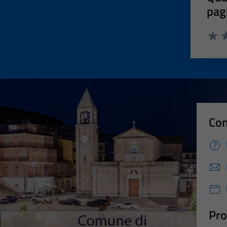
pag
Valut
Va
Con
Pro