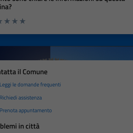
ina?
a 1 stelle su 5
luta 2 stelle su 5
Valuta 3 stelle su 5
Valuta 4 stelle su 5
Valuta 5 stelle su 5
tatta il Comune
Leggi le domande frequenti
Richiedi assistenza
Prenota appuntamento
blemi in città