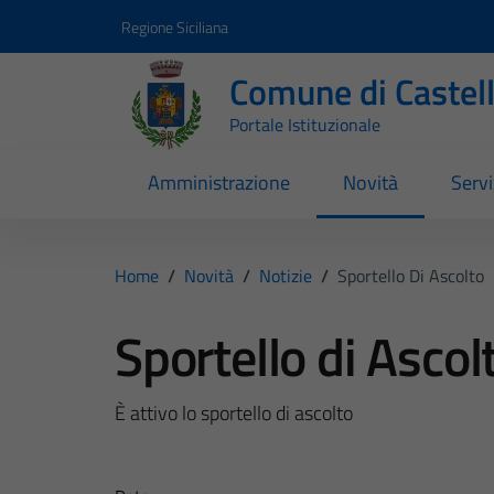
Vai ai contenuti
Vai al footer
Regione Siciliana
Comune di Castel
Portale Istituzionale
Amministrazione
Novità
Servi
Home
/
Novità
/
Notizie
/
Sportello Di Ascolto
Sportello di Ascol
È attivo lo sportello di ascolto