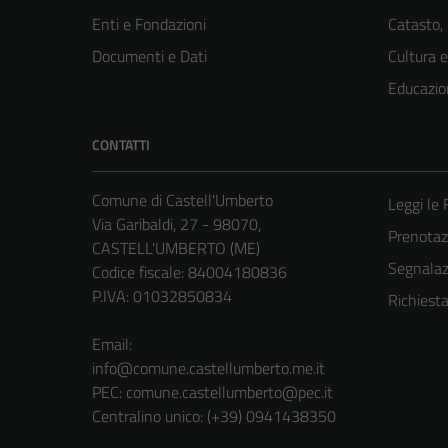
Enti e Fondazioni
Catasto,
Documenti e Dati
Cultura 
Educazio
CONTATTI
Comune di Castell'Umberto
Leggi le
Via Garibaldi, 27 - 98070,
Prenota
CASTELL'UMBERTO (ME)
Segnalazi
Codice fiscale: 84004180836
P.IVA: 01032850834
Richiest
Email:
info@comune.castellumberto.me.it
PEC:
comune.castellumberto@pec.it
Centralino unico: (+39) 0941438350