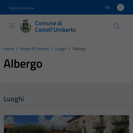
Vai ai contenuti
Vai al footer
ITA
Regione Siciliana
Lingua attiva:
Comune di
Castell'Umberto
Home
/
Vivere Il Comune
/
Luoghi
/
Albergo
Albergo
Luoghi