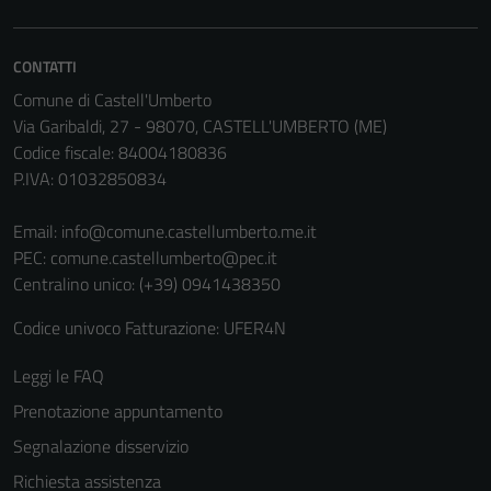
CONTATTI
Comune di Castell'Umberto
Via Garibaldi, 27 - 98070, CASTELL'UMBERTO (ME)
Codice fiscale: 84004180836
P.IVA: 01032850834
Email:
info@comune.castellumberto.me.it
PEC:
comune.castellumberto@pec.it
Tecnici
Centralino unico: (+39) 0941438350
Questi cookie
sono necessari
Codice univoco Fatturazione: UFER4N
per il
Leggi le FAQ
funzionamento
del sito e non
Prenotazione appuntamento
possono
Segnalazione disservizio
essere
Richiesta assistenza
disabilitati.