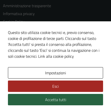
Questi cookie
Amministrazione trasparente
non raccolgono
Informativa privacy
informazioni
Cookie Policy
personali.
Note legali
Questo sito utilizza cookie tecnici e, previo consenso,
Dichiarazione di accessibilità
cookie di profilazione di terze parti. Cliccando sul tasto
'Accetta tutti' si presta il consenso alla profilazione,
Obiettivi di accessibilità
cliccando sul tasto 'Esci' si continua la navigazione con i
Piano di miglioramento del sito
soli cookie tecnici.
Link alla cookie policy
Mappa del sito
Impostazioni
Esci
Accetta tutti
Credits: ©
Technical Design s.r.l.