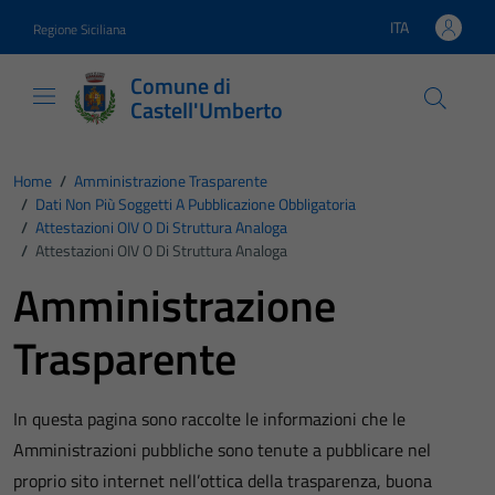
Vai ai contenuti
Vai al footer
ITA
Regione Siciliana
Lingua attiva:
Comune di
Castell'Umberto
Home
/
Amministrazione Trasparente
/
Dati Non Più Soggetti A Pubblicazione Obbligatoria
/
Attestazioni OIV O Di Struttura Analoga
/
Attestazioni OIV O Di Struttura Analoga
Amministrazione
Trasparente
In questa pagina sono raccolte le informazioni che le
Amministrazioni pubbliche sono tenute a pubblicare nel
proprio sito internet nell’ottica della trasparenza, buona