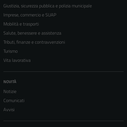
Giustizia, sicurezza pubblica e polizia municipale
Imprese, commercio e SUAP
Mobilità e trasporti
Salute, benessere e assistenza
Tributi, finanze e contravvenzioni
Turismo
Vita lavorativa
NOVITÀ
Tecnici
Questi cookie
Notizie
sono necessari
Comunicati
per il
Avvisi
funzionamento
del sito e non
possono