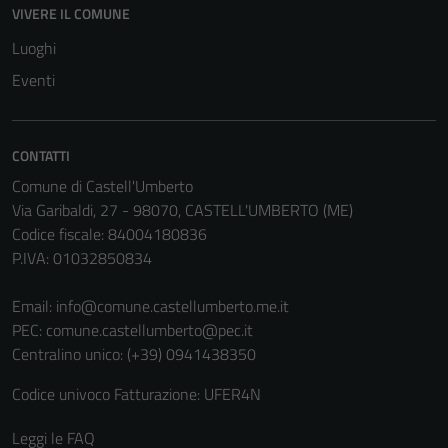
VIVERE IL COMUNE
essere
disabilitati.
Luoghi
Questi cookie
Eventi
non raccolgono
informazioni
personali.
CONTATTI
Comune di Castell'Umberto
Via Garibaldi, 27 - 98070, CASTELL'UMBERTO (ME)
Codice fiscale: 84004180836
P.IVA: 01032850834
Email:
info@comune.castellumberto.me.it
PEC:
comune.castellumberto@pec.it
Centralino unico: (+39) 0941438350
Codice univoco Fatturazione: UFER4N
Leggi le FAQ