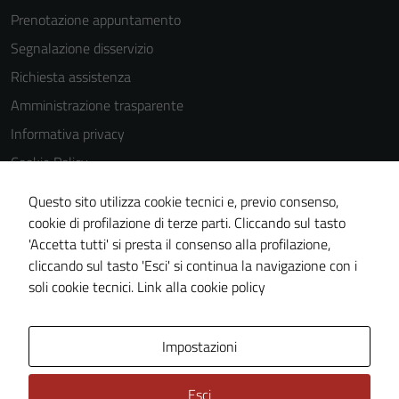
Prenotazione appuntamento
Segnalazione disservizio
Richiesta assistenza
Amministrazione trasparente
Informativa privacy
Cookie Policy
Note legali
Questo sito utilizza cookie tecnici e, previo consenso,
Dichiarazione di accessibilità
cookie di profilazione di terze parti. Cliccando sul tasto
'Accetta tutti' si presta il consenso alla profilazione,
Obiettivi di accessibilità
cliccando sul tasto 'Esci' si continua la navigazione con i
Piano di miglioramento del sito
soli cookie tecnici.
Link alla cookie policy
Mappa del sito
Impostazioni
Esci