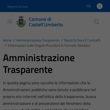
Vai ai contenuti
Vai al footer
ITA
Regione Siciliana
Lingua attiva:
Comune di
Castell'Umberto
Home
/
Amministrazione Trasparente
/
Bandi Di Gara E Contratti
/
Informazioni Sulle Singole Procedure In Formato Tabellare
Amministrazione
Trasparente
In questa pagina sono raccolte le informazioni che le
Amministrazioni pubbliche sono tenute a pubblicare nel
proprio sito internet nell’ottica della trasparenza, buona
amministrazione e di prevenzione dei fenomeni della