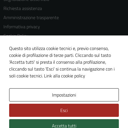
Richiesta assistenza
Amministrazione trasparente
Informativa privacy
Cookie Policy
Note legali
Questo sito utilizza cookie tecnici e, previo consenso,
Dichiarazione di accessibilità
cookie di profilazione di terze parti. Cliccando sul tasto
'Accetta tutti' si presta il consenso alla profilazione,
Obiettivi di accessibilità
cliccando sul tasto 'Esci' si continua la navigazione con i
Piano di miglioramento del sito
soli cookie tecnici.
Link alla cookie policy
Mappa del sito
Impostazioni
Esci
Accetta tutti
Credits: ©
Technical Design s.r.l.