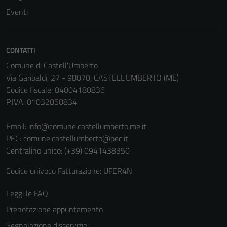
disabilitati.
Eventi
Questi cookie
non raccolgono
informazioni
CONTATTI
personali.
Comune di Castell'Umberto
Via Garibaldi, 27 - 98070, CASTELL'UMBERTO (ME)
Codice fiscale: 84004180836
P.IVA: 01032850834
Email:
info@comune.castellumberto.me.it
PEC:
comune.castellumberto@pec.it
Centralino unico: (+39) 0941438350
Codice univoco Fatturazione: UFER4N
Leggi le FAQ
Prenotazione appuntamento
Segnalazione disservizio