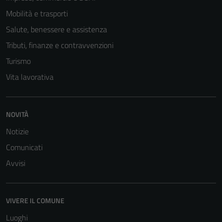
Mobilità e trasporti
Salute, benessere e assistenza
Tributi, finanze e contravvenzioni
Turismo
Vita lavorativa
NOVITÀ
Tecnici
Notizie
Questi cookie
Comunicati
sono necessari
Avvisi
per il
funzionamento
del sito e non
VIVERE IL COMUNE
possono
essere
Luoghi